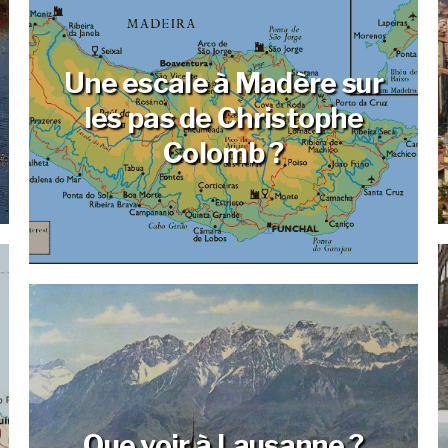
Une escale à Madère sur
les pas de Christophe
Colomb ?
Que voir à Lausanne ?