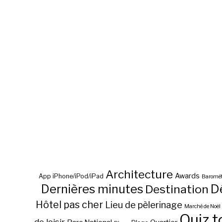
Architecture
Awards
App iPhone/iPod/iPad
Baromèt
D
Dernières minutes
Destination
Hôtel pas cher
Lieu de pèlerinage
Marché de Noël
Quiz t
de loisir