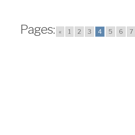
Pages:
«
1
2
3
4
5
6
7