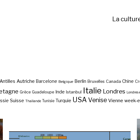
La cultur
Autriche
Antilles
Berlin
Barcelone
Chine
Bruxelles
Canada
Cr
Belgique
Italie
etagne
Londres
Inde
Istanbul
Grèce
Guadeloupe
Londres 
USA
Venise
Vienne
Suisse
Turquie
week-
ssie
Tunisie
Thaïlande
Que voir à Arcachon ?
Les quartiers de Florence
?