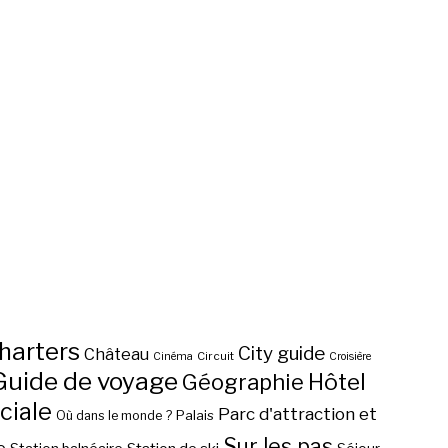
harters
City guide
Château
Circuit
Cinéma
Croisière
Guide de voyage
Hôtel
Géographie
ciale
Parc d'attraction et
Palais
Où dans le monde ?
Sur les pas
e