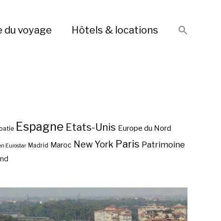
e du voyage
Hôtels & locations
Espagne
Etats-Unis
Europe du Nord
oatie
Paris
New York
Patrimoine
Maroc
Madrid
en Eurostar
end