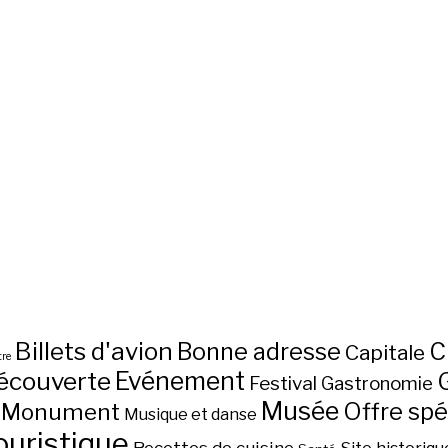
Billets d'avion
C
Bonne adresse
Capitale
re
écouverte
Evénement
Festival
Gastronomie
Musée
Monument
Offre spé
Musique et danse
ouristique
Recettes de cuisine
Site historiqu