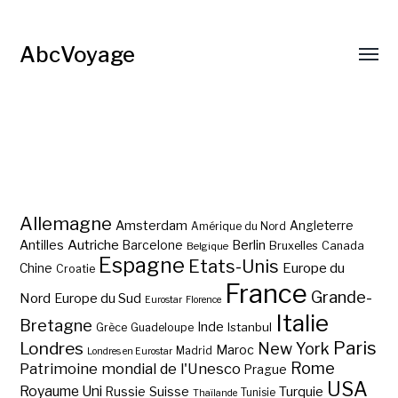
AbcVoyage
Allemagne
Amsterdam
Angleterre
Amérique du Nord
Autriche
Antilles
Berlin
Barcelone
Bruxelles
Canada
Belgique
Espagne
Etats-Unis
Europe du
Chine
Croatie
France
Grande-
Nord
Europe du Sud
Eurostar
Florence
Italie
Bretagne
Inde
Istanbul
Grèce
Guadeloupe
Paris
Londres
New York
Maroc
Madrid
Londres en Eurostar
Rome
Patrimoine mondial de l'Unesco
Prague
USA
Royaume Uni
Suisse
Turquie
Russie
Tunisie
Thaïlande