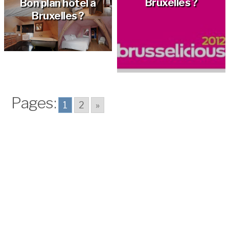
Bruxelles ?
Bon plan hôtel à
Bruxelles ?
Pages:
1
2
»