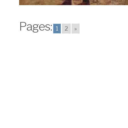
Pages:
1
2
»