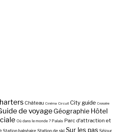
harters
City guide
Château
Circuit
Cinéma
Croisière
Guide de voyage
Hôtel
Géographie
ciale
Parc d'attraction et
Palais
Où dans le monde ?
Sur les pas
e
Station de ski
Station balnéaire
Séjour