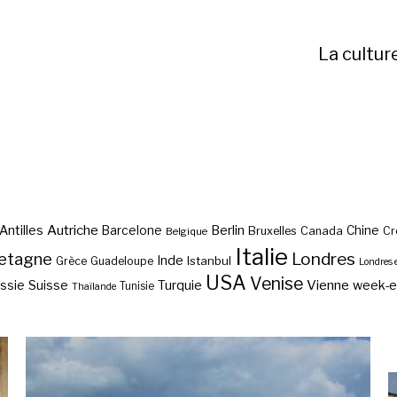
La cultur
Autriche
Antilles
Berlin
Barcelone
Chine
Bruxelles
Canada
Cr
Belgique
Italie
etagne
Londres
Inde
Istanbul
Grèce
Guadeloupe
Londres 
USA
Venise
Vienne
Suisse
Turquie
week-
ssie
Tunisie
Thaïlande