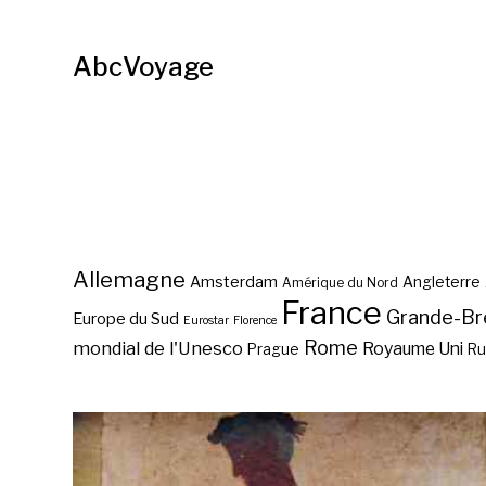
AbcVoyage
Allemagne
Amsterdam
Angleterre
Amérique du Nord
France
Grande-Br
Europe du Sud
Eurostar
Florence
Rome
mondial de l'Unesco
Royaume Uni
Prague
Ru