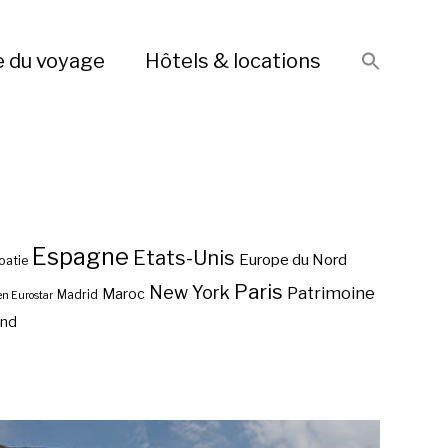
e du voyage
Hôtels & locations
Espagne
Etats-Unis
Europe du Nord
oatie
Paris
New York
Patrimoine
Maroc
Madrid
en Eurostar
end
Que reste-t-il de la Via
Tarragone et son
Augusta ?
patrimoine romain ?