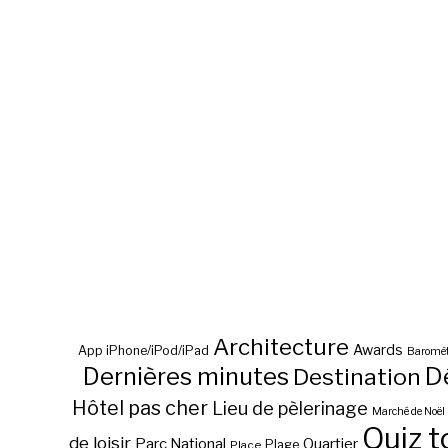
Architecture
Awards
App iPhone/iPod/iPad
Baromèt
D
Dernières minutes
Destination
Hôtel pas cher
Lieu de pèlerinage
Marché de Noël
Quiz t
de loisir
Parc National
Quartier
Plage
Place