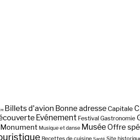
Billets d'avion
C
Bonne adresse
Capitale
re
écouverte
Evénement
Festival
Gastronomie
Musée
Monument
Offre spé
Musique et danse
ouristique
Recettes de cuisine
Site historiqu
Santé