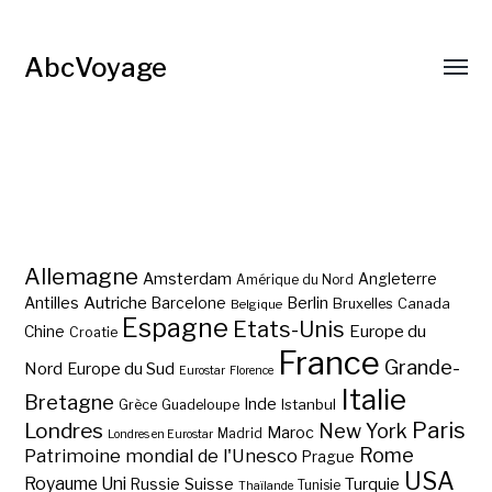
AbcVoyage
Allemagne
Amsterdam
Angleterre
Amérique du Nord
Autriche
Antilles
Berlin
Barcelone
Bruxelles
Canada
Belgique
Espagne
Etats-Unis
Europe du
Chine
Croatie
France
Grande-
Nord
Europe du Sud
Eurostar
Florence
Italie
Bretagne
Inde
Istanbul
Grèce
Guadeloupe
Paris
Londres
New York
Maroc
Madrid
Londres en Eurostar
Rome
Patrimoine mondial de l'Unesco
Prague
USA
Royaume Uni
Suisse
Turquie
Russie
Tunisie
Thaïlande