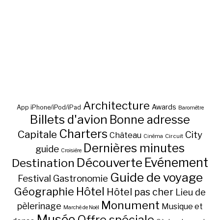
Architecture
Awards
App iPhone/iPod/iPad
Baromètre
Billets d'avion
Bonne adresse
Charters
Capitale
City
Château
Circuit
Cinéma
Dernières minutes
guide
Croisière
Découverte
Evénement
Destination
Guide de voyage
Festival
Gastronomie
Hôtel
Géographie
Hôtel pas cher
Lieu de
Monument
pèlerinage
Musique et
Marché de Noël
Musée
Offre spéciale