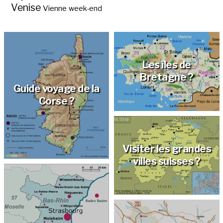
Venise
Vienne
week-end
Les îles de
Bretagne ?
Guide voyage de la
Corse ?
Visiter les grandes
villes suisses ?