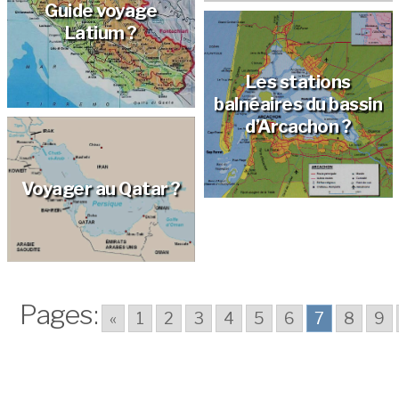
Guide voyage
Latium ?
Les stations
balnéaires du bassin
d’Arcachon ?
Voyager au Qatar ?
Pages:
«
1
2
3
4
5
6
7
8
9