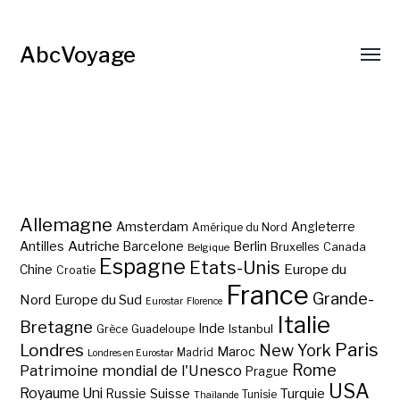
AbcVoyage
Allemagne
Amsterdam
Angleterre
Amérique du Nord
Autriche
Antilles
Berlin
Barcelone
Bruxelles
Canada
Belgique
Espagne
Etats-Unis
Europe du
Chine
Croatie
France
Grande-
Nord
Europe du Sud
Eurostar
Florence
Italie
Bretagne
Inde
Istanbul
Grèce
Guadeloupe
Paris
Londres
New York
Maroc
Madrid
Londres en Eurostar
Rome
Patrimoine mondial de l'Unesco
Prague
USA
Royaume Uni
Suisse
Turquie
Russie
Tunisie
Thaïlande