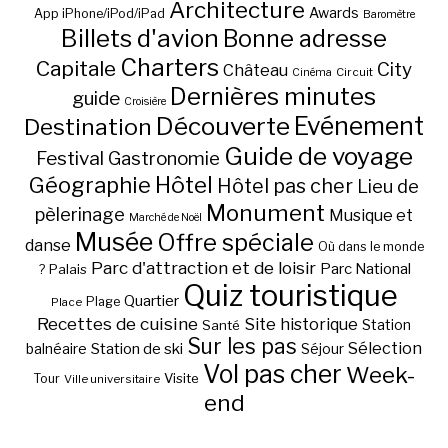
Architecture
Awards
App iPhone/iPod/iPad
Baromètre
Billets d'avion
Bonne adresse
Charters
Capitale
City
Château
Circuit
Cinéma
Dernières minutes
guide
Croisière
Découverte
Evénement
Destination
Guide de voyage
Festival
Gastronomie
Hôtel
Géographie
Hôtel pas cher
Lieu de
Monument
pèlerinage
Musique et
Marché de Noël
Musée
Offre spéciale
danse
Où dans le monde
Parc d'attraction et de loisir
Parc National
Palais
?
Quiz touristique
Quartier
Plage
Place
Recettes de cuisine
Site historique
Station
Santé
Sur les pas
Station de ski
Sélection
balnéaire
Séjour
Vol pas cher
Week-
Visite
Tour
Ville universitaire
end