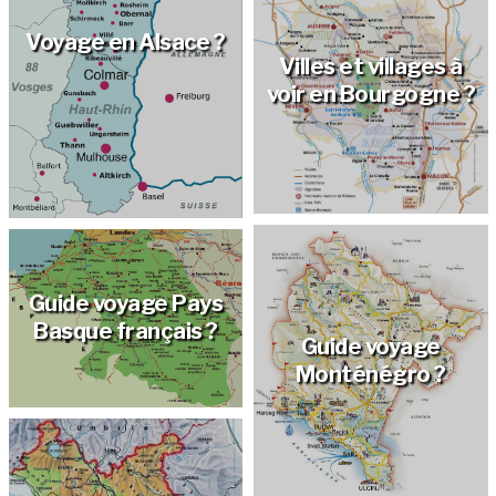
Voyage en Alsace ?
Villes et villages à
voir en Bourgogne ?
Guide voyage Pays
Basque français ?
Guide voyage
Monténégro ?