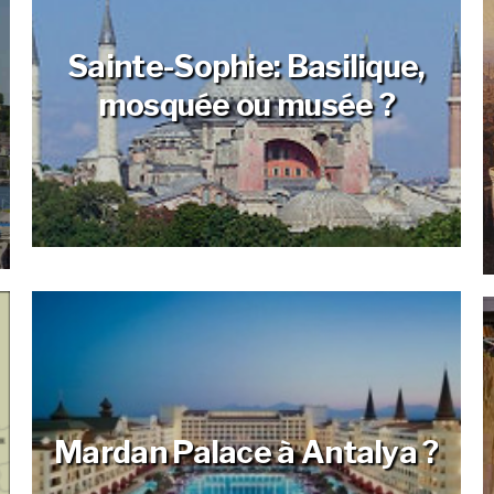
Sainte-Sophie: Basilique,
mosquée ou musée ?
Byzance, Constantinople
ou Istanbul ?
Mardan Palace à Antalya ?