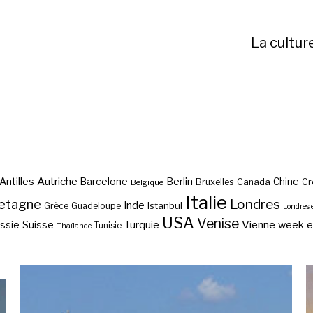
La cultur
Autriche
Antilles
Berlin
Barcelone
Chine
Bruxelles
Canada
Cr
Belgique
Italie
etagne
Londres
Inde
Istanbul
Grèce
Guadeloupe
Londres 
USA
Venise
Vienne
Suisse
Turquie
week-
ssie
Tunisie
Thaïlande