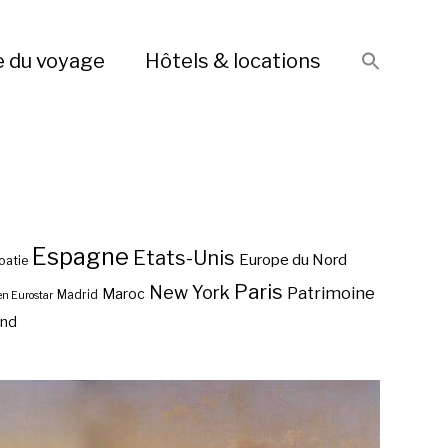
e du voyage
Hôtels & locations
Espagne
Etats-Unis
Europe du Nord
oatie
Paris
New York
Patrimoine
Maroc
Madrid
en Eurostar
end