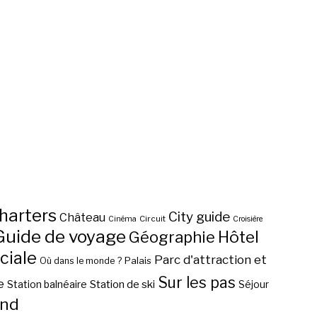
harters
City guide
Château
Circuit
Cinéma
Croisière
Guide de voyage
Hôtel
Géographie
ciale
Parc d'attraction et
Palais
Où dans le monde ?
Sur les pas
e
Station de ski
Station balnéaire
Séjour
nd