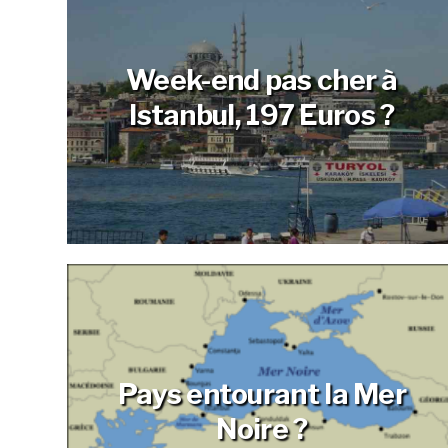
Week-end pas cher à
Istanbul, 197 Euros ?
Pays entourant la Mer
Noire ?