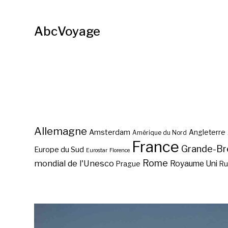
AbcVoyage
Allemagne
Amsterdam
Angleterre
Amérique du Nord
France
Grande-Br
Europe du Sud
Eurostar
Florence
Rome
mondial de l'Unesco
Royaume Uni
Prague
Ru
Maison de Léon Trotsky à
Istanbul ?