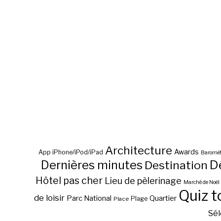
Architecture
Awards
App iPhone/iPod/iPad
Baromèt
D
Dernières minutes
Destination
Hôtel pas cher
Lieu de pèlerinage
Marché de Noël
Quiz t
de loisir
Parc National
Quartier
Plage
Place
Sél