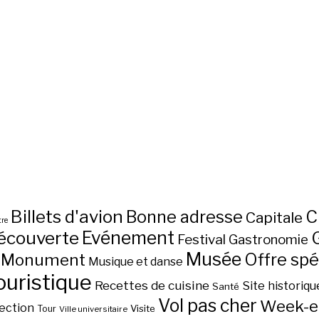
Billets d'avion
C
Bonne adresse
Capitale
re
écouverte
Evénement
Festival
Gastronomie
Musée
Monument
Offre spé
Musique et danse
ouristique
Recettes de cuisine
Site historiqu
Santé
Vol pas cher
Week-e
ection
Visite
Tour
Ville universitaire