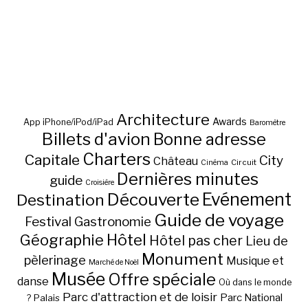
Architecture
Awards
App iPhone/iPod/iPad
Baromètre
Billets d'avion
Bonne adresse
Charters
Capitale
City
Château
Circuit
Cinéma
Dernières minutes
guide
Croisière
Découverte
Evénement
Destination
Guide de voyage
Festival
Gastronomie
Hôtel
Géographie
Hôtel pas cher
Lieu de
Monument
pèlerinage
Musique et
Marché de Noël
Musée
Offre spéciale
danse
Où dans le monde
Parc d'attraction et de loisir
Parc National
Palais
?