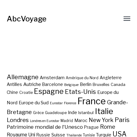
AbcVoyage
Allemagne
Amsterdam
Angleterre
Amérique du Nord
Autriche
Antilles
Berlin
Barcelone
Bruxelles
Canada
Belgique
Espagne
Etats-Unis
Europe du
Chine
Croatie
France
Grande-
Nord
Europe du Sud
Eurostar
Florence
Italie
Bretagne
Inde
Istanbul
Grèce
Guadeloupe
Paris
Londres
New York
Maroc
Madrid
Londres en Eurostar
Rome
Patrimoine mondial de l'Unesco
Prague
USA
Royaume Uni
Suisse
Turquie
Russie
Tunisie
Thaïlande