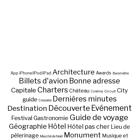
Architecture
Awards
App iPhone/iPod/iPad
Baromètre
Billets d'avion
Bonne adresse
Charters
Capitale
City
Château
Circuit
Cinéma
Dernières minutes
guide
Croisière
Découverte
Evénement
Destination
Guide de voyage
Festival
Gastronomie
Hôtel
Géographie
Hôtel pas cher
Lieu de
Monument
pèlerinage
Musique et
Marché de Noël