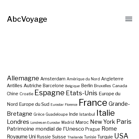
AbcVoyage
Allemagne
Amsterdam
Angleterre
Amérique du Nord
Autriche
Antilles
Berlin
Barcelone
Bruxelles
Canada
Belgique
Espagne
Etats-Unis
Europe du
Chine
Croatie
France
Grande-
Nord
Europe du Sud
Eurostar
Florence
Italie
Bretagne
Inde
Istanbul
Grèce
Guadeloupe
Paris
Londres
New York
Maroc
Madrid
Londres en Eurostar
Rome
Patrimoine mondial de l'Unesco
Prague
USA
Royaume Uni
Suisse
Turquie
Russie
Tunisie
Thaïlande