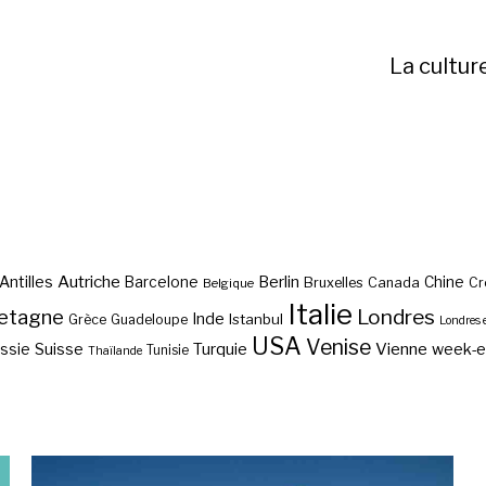
La cultur
Autriche
Antilles
Berlin
Barcelone
Chine
Bruxelles
Canada
Cr
Belgique
Italie
etagne
Londres
Inde
Istanbul
Grèce
Guadeloupe
Londres 
USA
Venise
Vienne
Suisse
Turquie
week-
ssie
Tunisie
Thaïlande
Le pèlerinage de Rome,
La deuxième plus grande
Via Francigena ?
église d’Italie ?