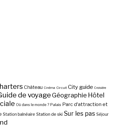
harters
City guide
Château
Circuit
Cinéma
Croisière
Guide de voyage
Hôtel
Géographie
ciale
Parc d'attraction et
Palais
Où dans le monde ?
Sur les pas
e
Station de ski
Station balnéaire
Séjour
nd