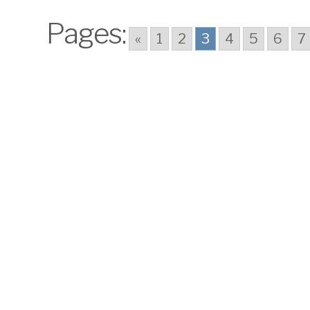
Pages:
«
1
2
3
4
5
6
7