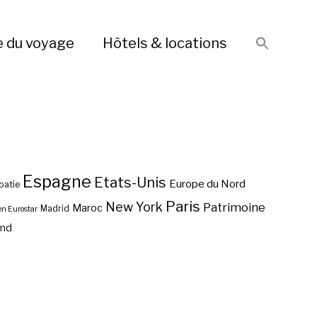
e du voyage
Hôtels & locations
Espagne
Etats-Unis
Europe du Nord
oatie
Paris
New York
Patrimoine
Maroc
Madrid
en Eurostar
end
Un musée incontournable
Le temple de la Concorde
à Turin ?
La Scala Santa à Rome,
à Agrigente ?
Les Trulli d’Alberobello,