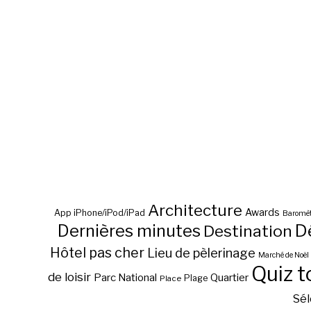
Architecture
Awards
App iPhone/iPod/iPad
Baromèt
D
Dernières minutes
Destination
Hôtel pas cher
Lieu de pèlerinage
Marché de Noël
Quiz t
de loisir
Parc National
Quartier
Plage
Place
Sél