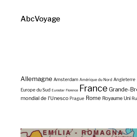
AbcVoyage
Allemagne
Amsterdam
Angleterre
Amérique du Nord
France
Grande-Br
Europe du Sud
Eurostar
Florence
Rome
mondial de l'Unesco
Royaume Uni
Prague
Ru
Une recette italienne
Courmayeur, la commune
simple et rapide:
la plus haute de l’Italie ?
Parmigiana di melanzane