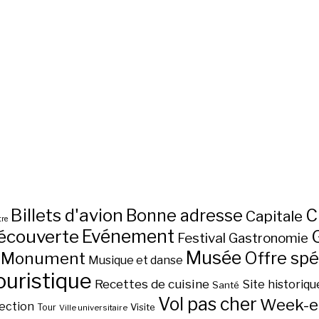
Billets d'avion
C
Bonne adresse
Capitale
re
écouverte
Evénement
Festival
Gastronomie
Musée
Monument
Offre spé
Musique et danse
ouristique
Recettes de cuisine
Site historiqu
Santé
Vol pas cher
Week-e
ection
Visite
Tour
Ville universitaire