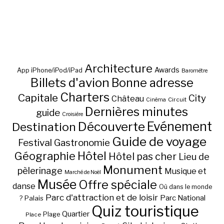
Architecture
Awards
App iPhone/iPod/iPad
Baromètre
Billets d'avion
Bonne adresse
Charters
Capitale
City
Château
Circuit
Cinéma
Dernières minutes
guide
Croisière
Découverte
Evénement
Destination
Guide de voyage
Festival
Gastronomie
Hôtel
Géographie
Hôtel pas cher
Lieu de
Monument
pèlerinage
Musique et
Marché de Noël
Musée
Offre spéciale
danse
Où dans le monde
Parc d'attraction et de loisir
Parc National
Palais
?
Quiz touristique
Quartier
Plage
Place