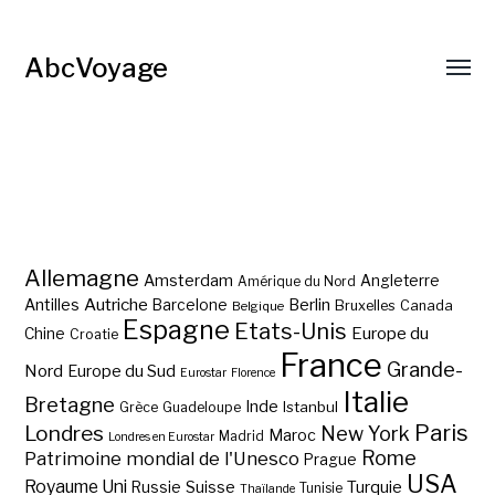
AbcVoyage
Allemagne
Amsterdam
Angleterre
Amérique du Nord
Autriche
Antilles
Berlin
Barcelone
Bruxelles
Canada
Belgique
Espagne
Etats-Unis
Europe du
Chine
Croatie
France
Grande-
Nord
Europe du Sud
Eurostar
Florence
Italie
Bretagne
Inde
Istanbul
Grèce
Guadeloupe
Paris
Londres
New York
Maroc
Madrid
Londres en Eurostar
Rome
Patrimoine mondial de l'Unesco
Prague
USA
Royaume Uni
Suisse
Turquie
Russie
Tunisie
Thaïlande