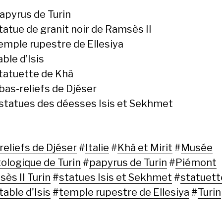
papyrus de Turin
tatue de granit noir de Ramsès II
temple rupestre de Ellesiya
able d’Isis
statuette de Khâ
bas-reliefs de Djéser
 statues des déesses Isis et Sekhmet
reliefs de Djéser
#
Italie
#
Khâ et Mirit
#
Musée
ologique de Turin
#
papyrus de Turin
#
Piémont
ès II Turin
#
statues Isis et Sekhmet
#
statuett
table d'Isis
#
temple rupestre de Ellesiya
#
Turin