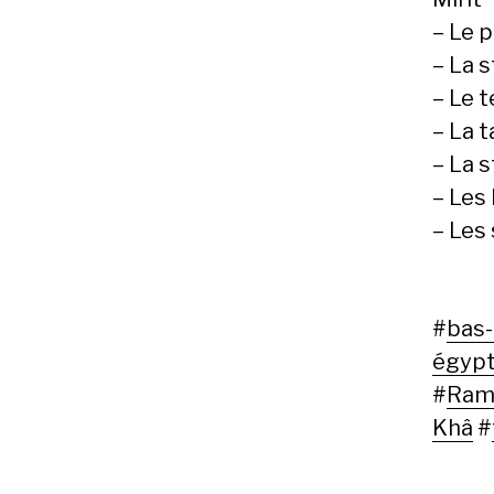
– Le 
– La s
– Le 
– La t
– La 
– Les 
– Les
#
bas-
égypt
#
Rams
Khâ
#