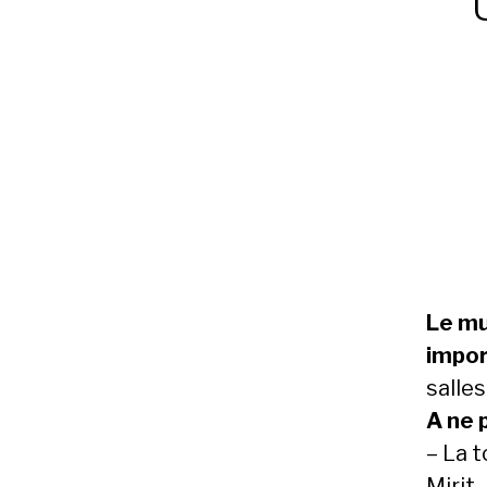
Le mu
impor
salles
A ne 
– La 
Mirit