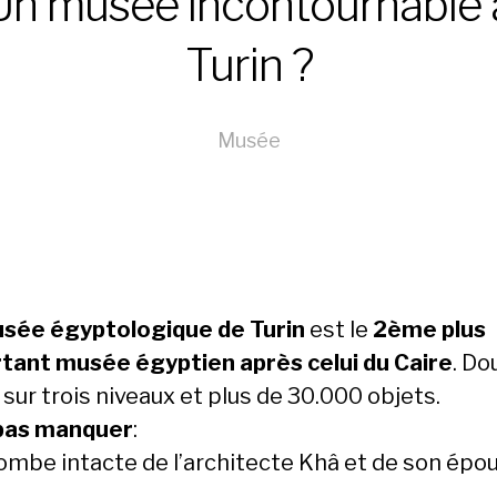
Un musée incontournable 
Turin ?
Musée
sée égyptologique de Turin
est le
2ème plus
tant musée égyptien après celui du Caire
. Do
 sur trois niveaux et plus de 30.000 objets.
pas manquer
:
tombe intacte de l’architecte Khâ et de son épo