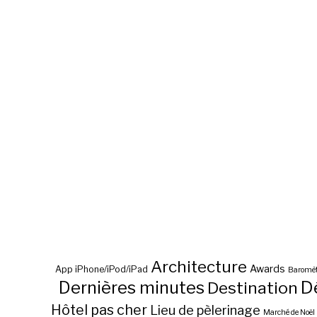
Architecture
Awards
App iPhone/iPod/iPad
Baromèt
D
Dernières minutes
Destination
Hôtel pas cher
Lieu de pèlerinage
Marché de Noël