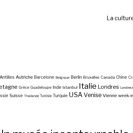
La cultur
Autriche
Antilles
Berlin
Barcelone
Chine
Bruxelles
Canada
Cr
Belgique
Italie
etagne
Londres
Inde
Istanbul
Grèce
Guadeloupe
Londres 
USA
Venise
Vienne
Suisse
Turquie
week-
ssie
Tunisie
Thaïlande