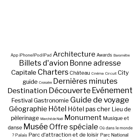
Architecture
Awards
App iPhone/iPod/iPad
Baromètre
Billets d'avion
Bonne adresse
Charters
Capitale
City
Château
Circuit
Cinéma
Dernières minutes
guide
Croisière
Découverte
Evénement
Destination
Guide de voyage
Festival
Gastronomie
Hôtel
Géographie
Hôtel pas cher
Lieu de
Monument
pèlerinage
Musique et
Marché de Noël
Musée
Offre spéciale
danse
Où dans le monde
Parc d'attraction et de loisir
Parc National
Palais
?