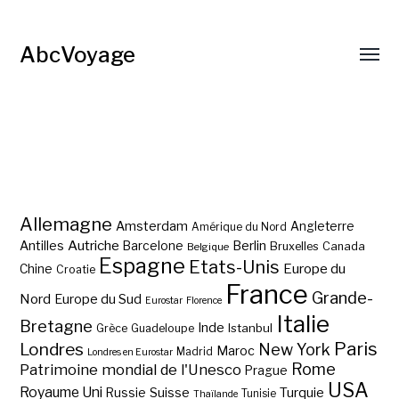
AbcVoyage
Allemagne
Amsterdam
Angleterre
Amérique du Nord
Autriche
Antilles
Berlin
Barcelone
Bruxelles
Canada
Belgique
Espagne
Etats-Unis
Europe du
Chine
Croatie
France
Grande-
Nord
Europe du Sud
Eurostar
Florence
Italie
Bretagne
Inde
Istanbul
Grèce
Guadeloupe
Paris
Londres
New York
Maroc
Madrid
Londres en Eurostar
Rome
Patrimoine mondial de l'Unesco
Prague
USA
Royaume Uni
Suisse
Turquie
Russie
Tunisie
Thaïlande