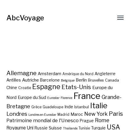
AbcVoyage
Allemagne
Amsterdam
Angleterre
Amérique du Nord
Autriche
Antilles
Berlin
Barcelone
Bruxelles
Canada
Belgique
Espagne
Etats-Unis
Europe du
Chine
Croatie
France
Grande-
Nord
Europe du Sud
Eurostar
Florence
Italie
Bretagne
Inde
Istanbul
Grèce
Guadeloupe
Paris
Londres
New York
Maroc
Madrid
Londres en Eurostar
Rome
Patrimoine mondial de l'Unesco
Prague
USA
Royaume Uni
Suisse
Turquie
Russie
Tunisie
Thaïlande