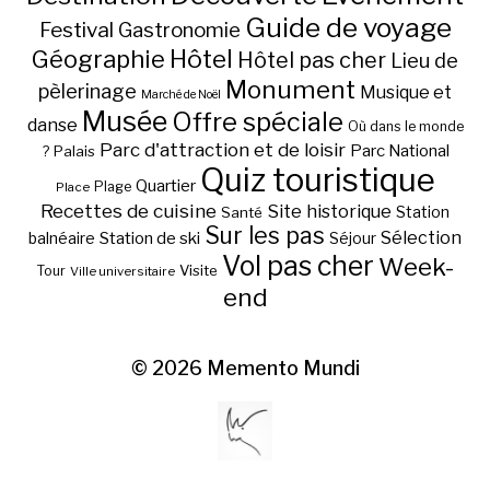
Guide de voyage
Festival
Gastronomie
Hôtel
Géographie
Hôtel pas cher
Lieu de
Monument
pèlerinage
Musique et
Marché de Noël
Musée
Offre spéciale
danse
Où dans le monde
Parc d'attraction et de loisir
Parc National
Palais
?
Quiz touristique
Quartier
Plage
Place
Recettes de cuisine
Site historique
Station
Santé
Sur les pas
Station de ski
Sélection
balnéaire
Séjour
Vol pas cher
Week-
Visite
Tour
Ville universitaire
end
© 2026
Memento Mundi