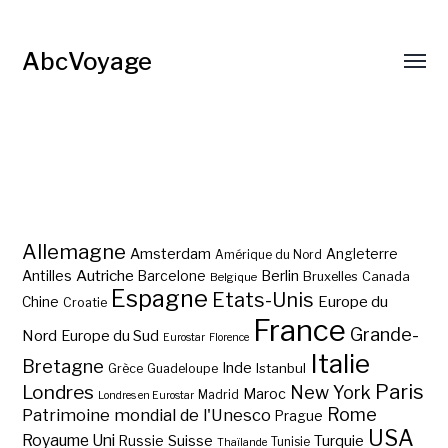
AbcVoyage
Allemagne
Amsterdam
Angleterre
Amérique du Nord
Autriche
Antilles
Berlin
Barcelone
Bruxelles
Canada
Belgique
Espagne
Etats-Unis
Europe du
Chine
Croatie
France
Grande-
Nord
Europe du Sud
Eurostar
Florence
Italie
Bretagne
Inde
Istanbul
Grèce
Guadeloupe
Paris
Londres
New York
Maroc
Madrid
Londres en Eurostar
Rome
Patrimoine mondial de l'Unesco
Prague
USA
Royaume Uni
Suisse
Turquie
Russie
Tunisie
Thaïlande