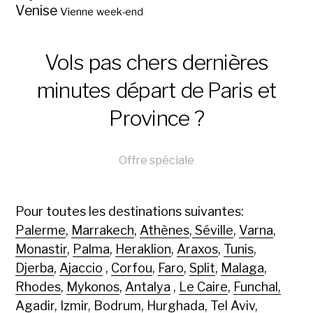
Venise
Vienne
week-end
Vols pas chers dernières
minutes départ de Paris et
Province ?
Offre spéciale
Pour toutes les destinations suivantes:
Palerme
,
Marrakech
,
Athènes
,
Séville
,
Varna
,
Monastir
,
Palma
,
Heraklion
,
Araxos
,
Tunis
,
Djerba
,
Ajaccio
,
Corfou
,
Faro
,
Split
,
Malaga
,
Rhodes
,
Mykonos
,
Antalya
,
Le Caire
,
Funchal,
Agadir
,
Izmir
,
Bodrum
,
Hurghada
,
Tel Aviv
,