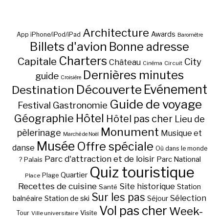
Architecture
Awards
App iPhone/iPod/iPad
Baromètre
Billets d'avion
Bonne adresse
Charters
Capitale
City
Château
Circuit
Cinéma
Dernières minutes
guide
Croisière
Découverte
Evénement
Destination
Guide de voyage
Festival
Gastronomie
Hôtel
Géographie
Hôtel pas cher
Lieu de
Monument
pèlerinage
Musique et
Marché de Noël
Musée
Offre spéciale
danse
Où dans le monde
Parc d'attraction et de loisir
Parc National
Palais
?
Quiz touristique
Quartier
Plage
Place
Recettes de cuisine
Site historique
Station
Santé
Sur les pas
Station de ski
Sélection
balnéaire
Séjour
Vol pas cher
Week-
Visite
Tour
Ville universitaire