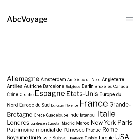
AbcVoyage
Allemagne
Amsterdam
Angleterre
Amérique du Nord
Autriche
Antilles
Berlin
Barcelone
Bruxelles
Canada
Belgique
Espagne
Etats-Unis
Europe du
Chine
Croatie
France
Grande-
Nord
Europe du Sud
Eurostar
Florence
Italie
Bretagne
Inde
Istanbul
Grèce
Guadeloupe
Paris
Londres
New York
Maroc
Madrid
Londres en Eurostar
Rome
Patrimoine mondial de l'Unesco
Prague
USA
Royaume Uni
Suisse
Turquie
Russie
Tunisie
Thaïlande