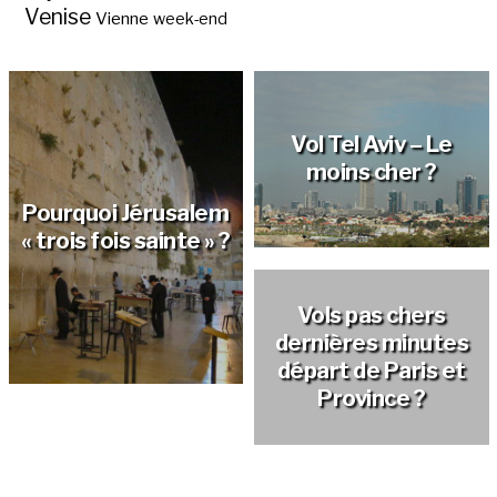
Venise
Vienne
week-end
Vol Tel Aviv – Le
moins cher ?
Pourquoi Jérusalem
« trois fois sainte » ?
Les pays et
capitales d’Asie ?
Vols pas chers
dernières minutes
départ de Paris et
Promotion vol Tel
Province ?
Vol pas cher Tel Aviv
Aviv ?
?