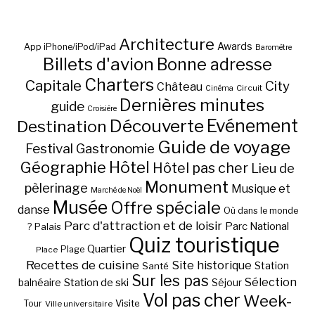
Architecture
Awards
App iPhone/iPod/iPad
Baromètre
Billets d'avion
Bonne adresse
Charters
Capitale
City
Château
Circuit
Cinéma
Dernières minutes
guide
Croisière
Découverte
Evénement
Destination
Guide de voyage
Festival
Gastronomie
Hôtel
Géographie
Hôtel pas cher
Lieu de
Monument
pèlerinage
Musique et
Marché de Noël
Musée
Offre spéciale
danse
Où dans le monde
Parc d'attraction et de loisir
Parc National
Palais
?
Quiz touristique
Quartier
Plage
Place
Recettes de cuisine
Site historique
Station
Santé
Sur les pas
Station de ski
Sélection
balnéaire
Séjour
Vol pas cher
Week-
Visite
Tour
Ville universitaire