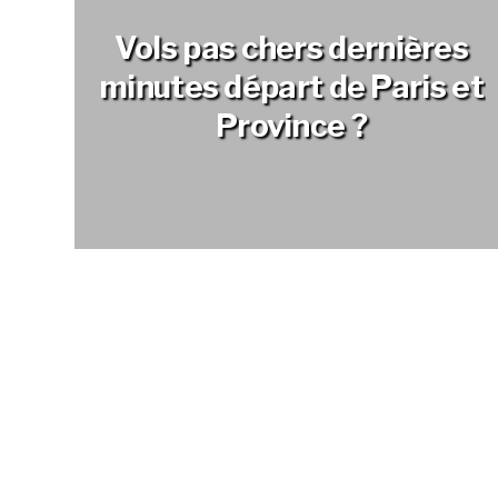
Vols pas chers dernières
minutes départ de Paris et
Province ?