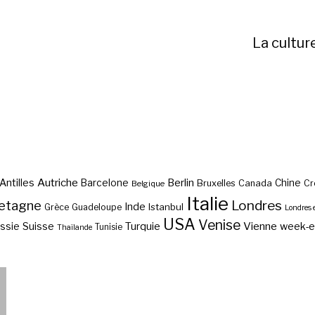
La cultur
Autriche
Antilles
Berlin
Barcelone
Chine
Bruxelles
Canada
Cr
Belgique
Italie
etagne
Londres
Inde
Istanbul
Grèce
Guadeloupe
Londres 
USA
Venise
Vienne
Suisse
Turquie
week-
ssie
Tunisie
Thaïlande