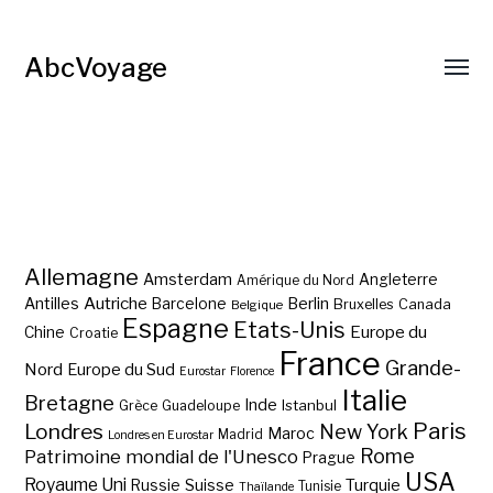
AbcVoyage
Allemagne
Amsterdam
Angleterre
Amérique du Nord
Autriche
Antilles
Berlin
Barcelone
Bruxelles
Canada
Belgique
Espagne
Etats-Unis
Europe du
Chine
Croatie
France
Grande-
Nord
Europe du Sud
Eurostar
Florence
Italie
Bretagne
Inde
Istanbul
Grèce
Guadeloupe
Paris
Londres
New York
Maroc
Madrid
Londres en Eurostar
Rome
Patrimoine mondial de l'Unesco
Prague
USA
Royaume Uni
Suisse
Turquie
Russie
Tunisie
Thaïlande