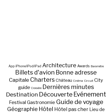
Architecture
Awards
App iPhone/iPod/iPad
Baromètre
Billets d'avion
Bonne adresse
Charters
Capitale
City
Château
Circuit
Cinéma
Dernières minutes
guide
Croisière
Découverte
Evénement
Destination
Guide de voyage
Festival
Gastronomie
Hôtel
Géographie
Hôtel pas cher
Lieu de