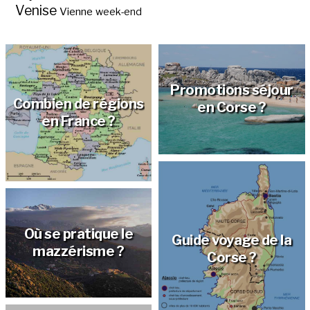
Venise
Vienne
week-end
Promotions séjour
Combien de régions
en Corse ?
en France ?
Où se pratique le
Guide voyage de la
mazzérisme ?
Corse ?