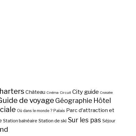
harters
City guide
Château
Circuit
Cinéma
Croisière
Guide de voyage
Hôtel
Géographie
ciale
Parc d'attraction et
Palais
Où dans le monde ?
Sur les pas
e
Station de ski
Station balnéaire
Séjour
nd