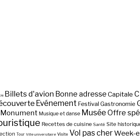
Billets d'avion
C
Bonne adresse
Capitale
re
écouverte
Evénement
Festival
Gastronomie
Musée
Monument
Offre spé
Musique et danse
ouristique
Recettes de cuisine
Site historiqu
Santé
Vol pas cher
Week-e
ection
Visite
Tour
Ville universitaire