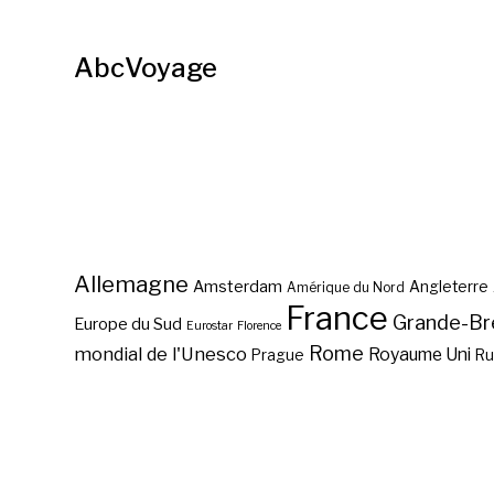
AbcVoyage
Allemagne
Amsterdam
Angleterre
Amérique du Nord
France
Grande-Br
Europe du Sud
Eurostar
Florence
Rome
mondial de l'Unesco
Royaume Uni
Prague
Ru
Vol pas cher Washington ?
Vol pas cher Los Angeles ?
Temple de Dendour à New