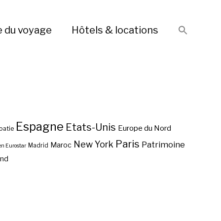
e du voyage
Hôtels & locations
Espagne
Etats-Unis
Europe du Nord
oatie
Paris
New York
Patrimoine
Maroc
Madrid
en Eurostar
end
Vol pas cher San Francisco
Les Etats-Unis
?
Vol pas cher Miami ?
d’Amérique: destination