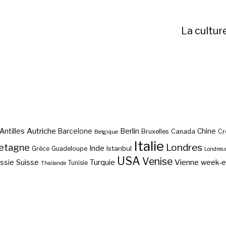
La cultur
Autriche
Antilles
Berlin
Barcelone
Chine
Bruxelles
Canada
Cr
Belgique
Italie
etagne
Londres
Inde
Istanbul
Grèce
Guadeloupe
Londres 
USA
Venise
Vienne
Suisse
Turquie
week-
ssie
Tunisie
Thaïlande
Les présidents du Mont
Profondeur du Grand
Quelle est la destination
Rushmore?
Canyon?
préférée des Français à