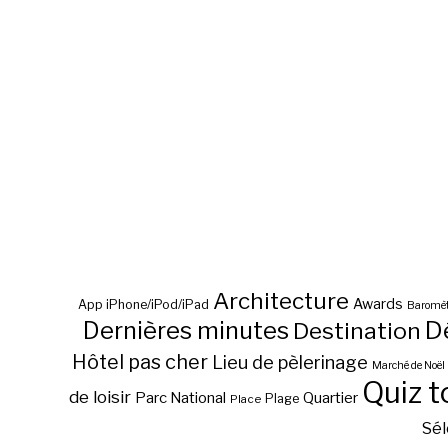
Architecture
Awards
App iPhone/iPod/iPad
Baromèt
D
Dernières minutes
Destination
Hôtel pas cher
Lieu de pèlerinage
Marché de Noël
Quiz t
de loisir
Parc National
Quartier
Plage
Place
Sél