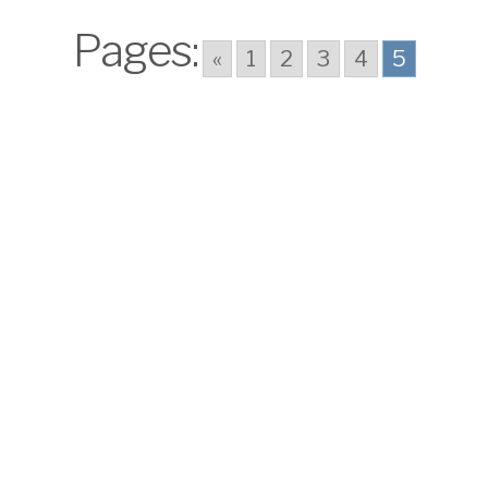
York?
Pages:
«
1
2
3
4
5