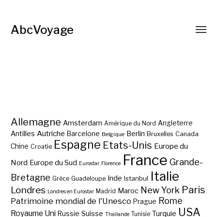
AbcVoyage
Allemagne
Amsterdam
Angleterre
Amérique du Nord
Autriche
Antilles
Berlin
Barcelone
Bruxelles
Canada
Belgique
Espagne
Etats-Unis
Europe du
Chine
Croatie
France
Grande-
Nord
Europe du Sud
Eurostar
Florence
Italie
Bretagne
Inde
Istanbul
Grèce
Guadeloupe
Paris
Londres
New York
Maroc
Madrid
Londres en Eurostar
Rome
Patrimoine mondial de l'Unesco
Prague
USA
Royaume Uni
Suisse
Turquie
Russie
Tunisie
Thaïlande