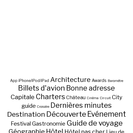
Architecture
Awards
App iPhone/iPod/iPad
Baromètre
Billets d'avion
Bonne adresse
Charters
Capitale
City
Château
Circuit
Cinéma
Dernières minutes
guide
Croisière
Découverte
Evénement
Destination
Guide de voyage
Festival
Gastronomie
Hôtel
Géographie
Hôtel pas cher
Lieu de