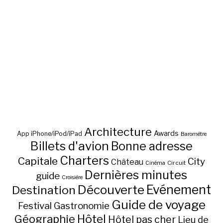
Architecture
Awards
App iPhone/iPod/iPad
Baromètre
Billets d'avion
Bonne adresse
Charters
Capitale
City
Château
Circuit
Cinéma
Dernières minutes
guide
Croisière
Découverte
Evénement
Destination
Guide de voyage
Festival
Gastronomie
Hôtel
Géographie
Hôtel pas cher
Lieu de