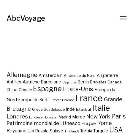
AbcVoyage
Allemagne
Amsterdam
Angleterre
Amérique du Nord
Autriche
Antilles
Berlin
Barcelone
Bruxelles
Canada
Belgique
Espagne
Etats-Unis
Europe du
Chine
Croatie
France
Grande-
Nord
Europe du Sud
Eurostar
Florence
Italie
Bretagne
Inde
Istanbul
Grèce
Guadeloupe
Paris
Londres
New York
Maroc
Madrid
Londres en Eurostar
Rome
Patrimoine mondial de l'Unesco
Prague
USA
Royaume Uni
Suisse
Turquie
Russie
Tunisie
Thaïlande