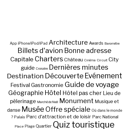
Architecture
Awards
App iPhone/iPod/iPad
Baromètre
Billets d'avion
Bonne adresse
Charters
Capitale
City
Château
Circuit
Cinéma
Dernières minutes
guide
Croisière
Découverte
Evénement
Destination
Guide de voyage
Festival
Gastronomie
Hôtel
Géographie
Hôtel pas cher
Lieu de
Monument
pèlerinage
Musique et
Marché de Noël
Musée
Offre spéciale
danse
Où dans le monde
Parc d'attraction et de loisir
Parc National
Palais
?
Quiz touristique
Quartier
Plage
Place