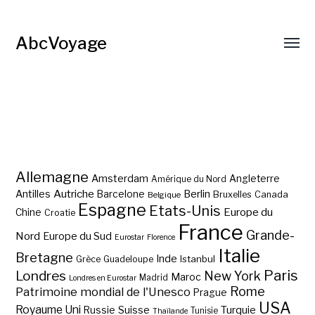
AbcVoyage
Allemagne
Amsterdam
Angleterre
Amérique du Nord
Autriche
Antilles
Berlin
Barcelone
Bruxelles
Canada
Belgique
Espagne
Etats-Unis
Europe du
Chine
Croatie
France
Grande-
Nord
Europe du Sud
Eurostar
Florence
Italie
Bretagne
Inde
Istanbul
Grèce
Guadeloupe
Paris
Londres
New York
Maroc
Madrid
Londres en Eurostar
Rome
Patrimoine mondial de l'Unesco
Prague
USA
Royaume Uni
Suisse
Turquie
Russie
Tunisie
Thaïlande