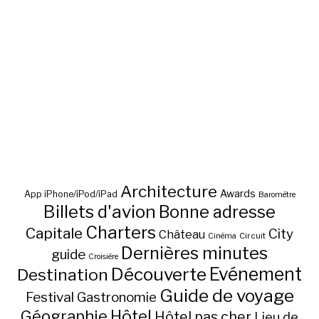
Architecture
Awards
App iPhone/iPod/iPad
Baromètre
Billets d'avion
Bonne adresse
Charters
Capitale
City
Château
Circuit
Cinéma
Dernières minutes
guide
Croisière
Découverte
Evénement
Destination
Guide de voyage
Festival
Gastronomie
Hôtel
Géographie
Hôtel pas cher
Lieu de