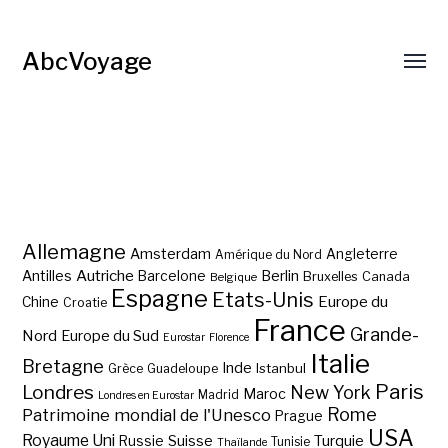
AbcVoyage
Allemagne
Amsterdam
Angleterre
Amérique du Nord
Autriche
Antilles
Berlin
Barcelone
Bruxelles
Canada
Belgique
Espagne
Etats-Unis
Europe du
Chine
Croatie
France
Grande-
Nord
Europe du Sud
Eurostar
Florence
Italie
Bretagne
Inde
Istanbul
Grèce
Guadeloupe
Paris
Londres
New York
Maroc
Madrid
Londres en Eurostar
Rome
Patrimoine mondial de l'Unesco
Prague
USA
Royaume Uni
Suisse
Turquie
Russie
Tunisie
Thaïlande