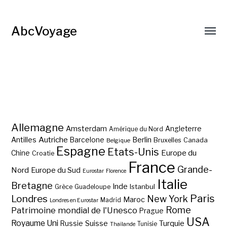
AbcVoyage
Allemagne
Amsterdam
Angleterre
Amérique du Nord
Autriche
Antilles
Berlin
Barcelone
Bruxelles
Canada
Belgique
Espagne
Etats-Unis
Europe du
Chine
Croatie
France
Grande-
Nord
Europe du Sud
Eurostar
Florence
Italie
Bretagne
Inde
Istanbul
Grèce
Guadeloupe
Paris
Londres
New York
Maroc
Madrid
Londres en Eurostar
Rome
Patrimoine mondial de l'Unesco
Prague
USA
Royaume Uni
Suisse
Turquie
Russie
Tunisie
Thaïlande