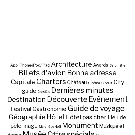
Architecture
Awards
App iPhone/iPod/iPad
Baromètre
Billets d'avion
Bonne adresse
Charters
Capitale
City
Château
Circuit
Cinéma
Dernières minutes
guide
Croisière
Découverte
Evénement
Destination
Guide de voyage
Festival
Gastronomie
Hôtel
Géographie
Hôtel pas cher
Lieu de
Monument
pèlerinage
Musique et
Marché de Noël
Musée
Offre spéciale