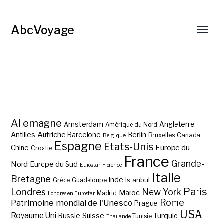
AbcVoyage
Allemagne
Amsterdam
Angleterre
Amérique du Nord
Autriche
Antilles
Berlin
Barcelone
Bruxelles
Canada
Belgique
Espagne
Etats-Unis
Europe du
Chine
Croatie
France
Grande-
Nord
Europe du Sud
Eurostar
Florence
Italie
Bretagne
Inde
Istanbul
Grèce
Guadeloupe
Paris
Londres
New York
Maroc
Madrid
Londres en Eurostar
Rome
Patrimoine mondial de l'Unesco
Prague
USA
Royaume Uni
Suisse
Turquie
Russie
Tunisie
Thaïlande