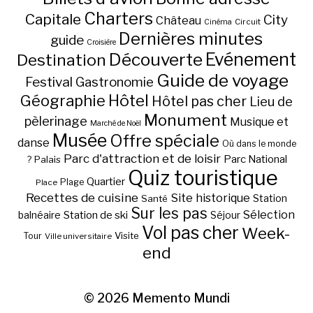
Charters
Capitale
City
Château
Circuit
Cinéma
Dernières minutes
guide
Croisière
Découverte
Evénement
Destination
Guide de voyage
Festival
Gastronomie
Hôtel
Géographie
Hôtel pas cher
Lieu de
Monument
pèlerinage
Musique et
Marché de Noël
Musée
Offre spéciale
danse
Où dans le monde
Parc d'attraction et de loisir
Parc National
Palais
?
Quiz touristique
Quartier
Plage
Place
Recettes de cuisine
Site historique
Station
Santé
Sur les pas
Station de ski
Sélection
balnéaire
Séjour
Vol pas cher
Week-
Visite
Tour
Ville universitaire
end
© 2026
Memento Mundi