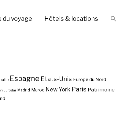
e du voyage
Hôtels & locations
Espagne
Etats-Unis
Europe du Nord
oatie
Paris
New York
Patrimoine
Maroc
Madrid
en Eurostar
end
Vol pas cher Split ?
Vol pas cher Rabat ?
Vol pas cher Bangkok ?