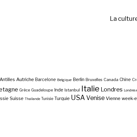
La cultur
Autriche
Antilles
Berlin
Barcelone
Chine
Bruxelles
Canada
Cr
Belgique
Italie
etagne
Londres
Inde
Istanbul
Grèce
Guadeloupe
Londres 
USA
Venise
Vienne
Suisse
Turquie
week-
ssie
Tunisie
Thaïlande
Vol pas cher Chicago ?
Vol pas cher Panama ?
Vol pas cher Pékin