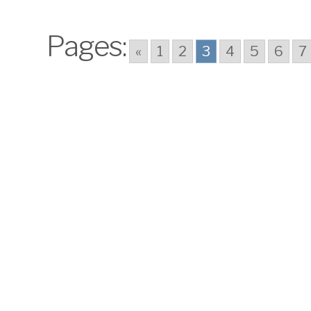
Air Europa ?
Pages:
«
1
2
3
4
5
6
7