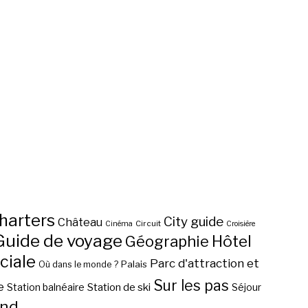
harters
City guide
Château
Circuit
Cinéma
Croisière
Guide de voyage
Hôtel
Géographie
ciale
Parc d'attraction et
Palais
Où dans le monde ?
Sur les pas
e
Station de ski
Station balnéaire
Séjour
nd