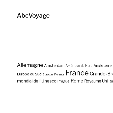
AbcVoyage
Allemagne
Amsterdam
Angleterre
Amérique du Nord
France
Grande-Br
Europe du Sud
Eurostar
Florence
Rome
mondial de l'Unesco
Royaume Uni
Prague
Ru
Vol pas cher Montréal ?
Vol pas cher San Jose ?
Vol pas cher Tanger ?
Vol pas cher Espagne avec