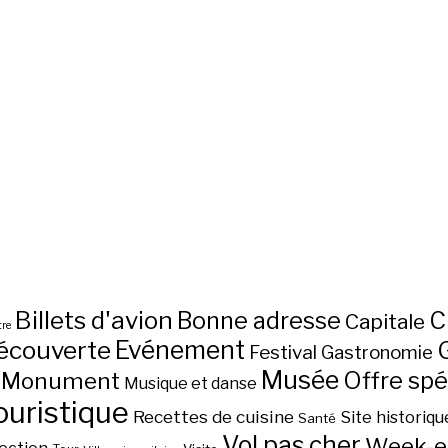
Billets d'avion
C
Bonne adresse
Capitale
re
écouverte
Evénement
Festival
Gastronomie
Musée
Monument
Offre spé
Musique et danse
ouristique
Recettes de cuisine
Site historiqu
Santé
Vol pas cher
Week-e