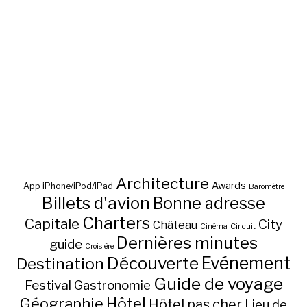
Architecture
Awards
App iPhone/iPod/iPad
Baromètre
Billets d'avion
Bonne adresse
Charters
Capitale
City
Château
Circuit
Cinéma
Dernières minutes
guide
Croisière
Découverte
Evénement
Destination
Guide de voyage
Festival
Gastronomie
Hôtel
Géographie
Hôtel pas cher
Lieu de