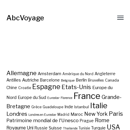
AbcVoyage
Allemagne
Amsterdam
Angleterre
Amérique du Nord
Autriche
Antilles
Berlin
Barcelone
Bruxelles
Canada
Belgique
Espagne
Etats-Unis
Europe du
Chine
Croatie
France
Grande-
Nord
Europe du Sud
Eurostar
Florence
Italie
Bretagne
Inde
Istanbul
Grèce
Guadeloupe
Paris
Londres
New York
Maroc
Madrid
Londres en Eurostar
Rome
Patrimoine mondial de l'Unesco
Prague
USA
Royaume Uni
Suisse
Turquie
Russie
Tunisie
Thaïlande