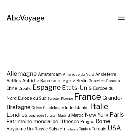
AbcVoyage
Allemagne
Amsterdam
Angleterre
Amérique du Nord
Autriche
Antilles
Berlin
Barcelone
Bruxelles
Canada
Belgique
Espagne
Etats-Unis
Europe du
Chine
Croatie
France
Grande-
Nord
Europe du Sud
Eurostar
Florence
Italie
Bretagne
Inde
Istanbul
Grèce
Guadeloupe
Paris
Londres
New York
Maroc
Madrid
Londres en Eurostar
Rome
Patrimoine mondial de l'Unesco
Prague
USA
Royaume Uni
Suisse
Turquie
Russie
Tunisie
Thaïlande