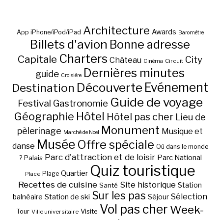
Architecture
Awards
App iPhone/iPod/iPad
Baromètre
Billets d'avion
Bonne adresse
Charters
Capitale
City
Château
Circuit
Cinéma
Dernières minutes
guide
Croisière
Découverte
Evénement
Destination
Guide de voyage
Festival
Gastronomie
Hôtel
Géographie
Hôtel pas cher
Lieu de
Monument
pèlerinage
Musique et
Marché de Noël
Musée
Offre spéciale
danse
Où dans le monde
Parc d'attraction et de loisir
Parc National
Palais
?
Quiz touristique
Quartier
Plage
Place
Recettes de cuisine
Site historique
Station
Santé
Sur les pas
Station de ski
Sélection
balnéaire
Séjour
Vol pas cher
Week-
Visite
Tour
Ville universitaire