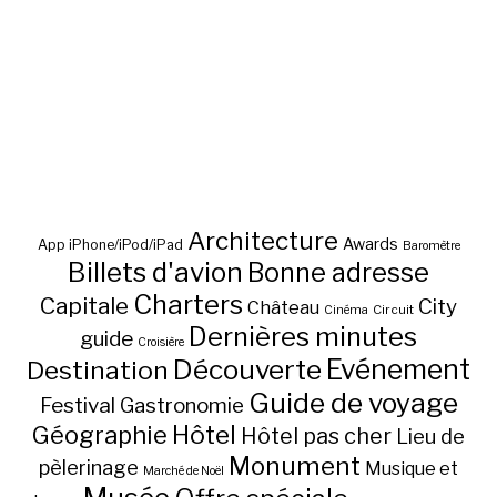
Architecture
Awards
App iPhone/iPod/iPad
Baromètre
Billets d'avion
Bonne adresse
Charters
Capitale
City
Château
Circuit
Cinéma
Dernières minutes
guide
Croisière
Découverte
Evénement
Destination
Guide de voyage
Festival
Gastronomie
Hôtel
Géographie
Hôtel pas cher
Lieu de
Monument
pèlerinage
Musique et
Marché de Noël