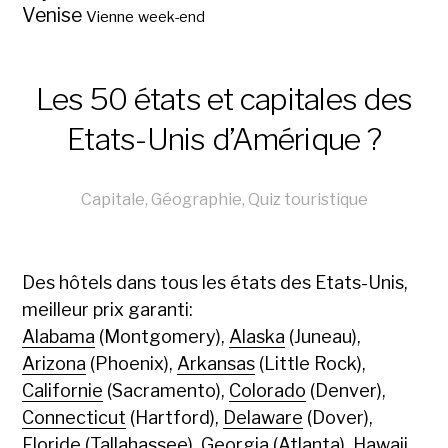
Venise
Vienne
week-end
Les 50 états et capitales des
Etats-Unis d’Amérique ?
Capitale
,
Géographie
,
Quiz touristique
Des hôtels dans tous les états des Etats-Unis,
meilleur prix garanti:
Alabama
(Montgomery),
Alaska
(Juneau),
Arizona
(Phoenix),
Arkansas
(Little Rock),
Californie
(Sacramento),
Colorado
(Denver),
Connecticut
(Hartford),
Delaware
(Dover),
Floride
(Tallahassee),
Georgia
(Atlanta),
Hawaii