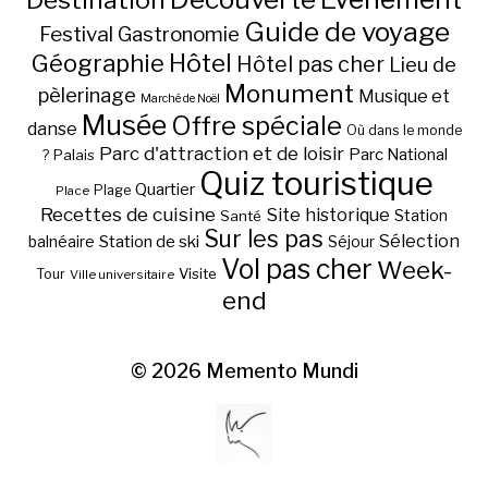
Guide de voyage
Festival
Gastronomie
Hôtel
Géographie
Hôtel pas cher
Lieu de
Monument
pèlerinage
Musique et
Marché de Noël
Musée
Offre spéciale
danse
Où dans le monde
Parc d'attraction et de loisir
Parc National
Palais
?
Quiz touristique
Quartier
Plage
Place
Recettes de cuisine
Site historique
Station
Santé
Sur les pas
Station de ski
Sélection
balnéaire
Séjour
Vol pas cher
Week-
Visite
Tour
Ville universitaire
end
© 2026
Memento Mundi