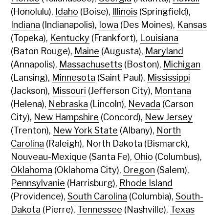
(Honolulu),
Idaho
(Boise),
Illinois
(Springfield),
Indiana
(Indianapolis),
Iowa
(Des Moines),
Kansas
(Topeka),
Kentucky
(Frankfort),
Louisiana
(Baton Rouge),
Maine
(Augusta),
Maryland
(Annapolis),
Massachusetts
(Boston),
Michigan
(Lansing),
Minnesota
(Saint Paul),
Mississippi
(Jackson),
Missouri
(Jefferson City),
Montana
(Helena),
Nebraska
(Lincoln),
Nevada
(Carson
City),
New Hampshire
(Concord),
New Jersey
(Trenton),
New York State
(Albany),
North
Carolina
(Raleigh), North Dakota (Bismarck),
Nouveau-Mexique
(Santa Fe),
Ohio
(Columbus),
Oklahoma
(Oklahoma City),
Oregon
(Salem),
Pennsylvanie
(Harrisburg),
Rhode Island
(Providence),
South Carolina
(Columbia),
South-
Dakota
(Pierre),
Tennessee
(Nashville),
Texas