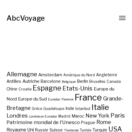
AbcVoyage
Allemagne
Amsterdam
Angleterre
Amérique du Nord
Autriche
Antilles
Berlin
Barcelone
Bruxelles
Canada
Belgique
Espagne
Etats-Unis
Europe du
Chine
Croatie
France
Grande-
Nord
Europe du Sud
Eurostar
Florence
Italie
Bretagne
Inde
Istanbul
Grèce
Guadeloupe
Paris
Londres
New York
Maroc
Madrid
Londres en Eurostar
Rome
Patrimoine mondial de l'Unesco
Prague
USA
Royaume Uni
Suisse
Turquie
Russie
Tunisie
Thaïlande