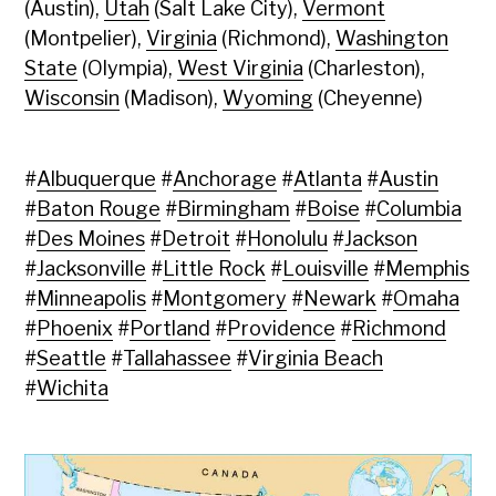
(Austin),
Utah
(Salt Lake City),
Vermont
(Montpelier),
Virginia
(Richmond),
Washington
State
(Olympia),
West Virginia
(Charleston),
Wisconsin
(Madison),
Wyoming
(Cheyenne)
#
Albuquerque
#
Anchorage
#
Atlanta
#
Austin
#
Baton Rouge
#
Birmingham
#
Boise
#
Columbia
#
Des Moines
#
Detroit
#
Honolulu
#
Jackson
#
Jacksonville
#
Little Rock
#
Louisville
#
Memphis
#
Minneapolis
#
Montgomery
#
Newark
#
Omaha
#
Phoenix
#
Portland
#
Providence
#
Richmond
#
Seattle
#
Tallahassee
#
Virginia Beach
#
Wichita