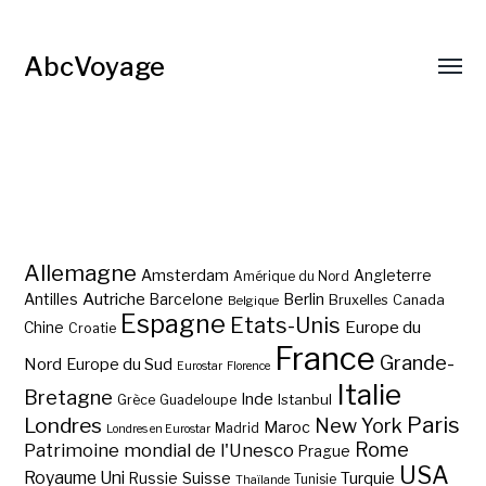
AbcVoyage
Allemagne
Amsterdam
Angleterre
Amérique du Nord
Autriche
Antilles
Berlin
Barcelone
Bruxelles
Canada
Belgique
Espagne
Etats-Unis
Europe du
Chine
Croatie
France
Grande-
Nord
Europe du Sud
Eurostar
Florence
Italie
Bretagne
Inde
Istanbul
Grèce
Guadeloupe
Paris
Londres
New York
Maroc
Madrid
Londres en Eurostar
Rome
Patrimoine mondial de l'Unesco
Prague
USA
Royaume Uni
Suisse
Turquie
Russie
Tunisie
Thaïlande