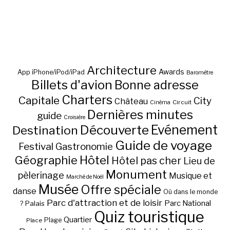
Architecture
Awards
App iPhone/iPod/iPad
Baromètre
Billets d'avion
Bonne adresse
Charters
Capitale
City
Château
Circuit
Cinéma
Dernières minutes
guide
Croisière
Découverte
Evénement
Destination
Guide de voyage
Festival
Gastronomie
Hôtel
Géographie
Hôtel pas cher
Lieu de
Monument
pèlerinage
Musique et
Marché de Noël
Musée
Offre spéciale
danse
Où dans le monde
Parc d'attraction et de loisir
Parc National
Palais
?
Quiz touristique
Quartier
Plage
Place