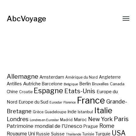
AbcVoyage
Allemagne
Amsterdam
Angleterre
Amérique du Nord
Autriche
Antilles
Berlin
Barcelone
Bruxelles
Canada
Belgique
Espagne
Etats-Unis
Europe du
Chine
Croatie
France
Grande-
Nord
Europe du Sud
Eurostar
Florence
Italie
Bretagne
Inde
Istanbul
Grèce
Guadeloupe
Paris
Londres
New York
Maroc
Madrid
Londres en Eurostar
Rome
Patrimoine mondial de l'Unesco
Prague
USA
Royaume Uni
Suisse
Turquie
Russie
Tunisie
Thaïlande