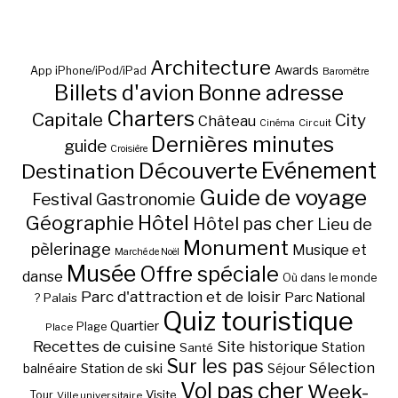
Architecture
Awards
App iPhone/iPod/iPad
Baromètre
Billets d'avion
Bonne adresse
Charters
Capitale
City
Château
Circuit
Cinéma
Dernières minutes
guide
Croisière
Découverte
Evénement
Destination
Guide de voyage
Festival
Gastronomie
Hôtel
Géographie
Hôtel pas cher
Lieu de
Monument
pèlerinage
Musique et
Marché de Noël
Musée
Offre spéciale
danse
Où dans le monde
Parc d'attraction et de loisir
Parc National
Palais
?
Quiz touristique
Quartier
Plage
Place
Recettes de cuisine
Site historique
Station
Santé
Sur les pas
Station de ski
Sélection
balnéaire
Séjour
Vol pas cher
Week-
Visite
Tour
Ville universitaire