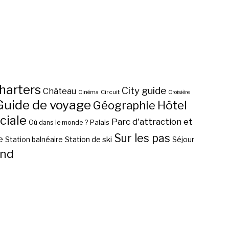
harters
City guide
Château
Circuit
Cinéma
Croisière
Guide de voyage
Hôtel
Géographie
ciale
Parc d'attraction et
Palais
Où dans le monde ?
Sur les pas
e
Station de ski
Station balnéaire
Séjour
nd