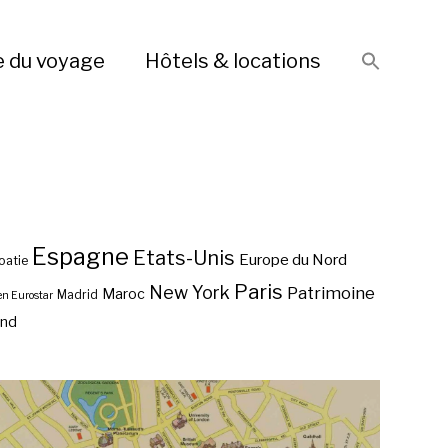
e du voyage
Hôtels & locations
Espagne
Etats-Unis
Europe du Nord
oatie
Paris
New York
Patrimoine
Maroc
Madrid
en Eurostar
end