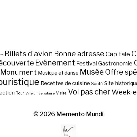
Billets d'avion
C
Bonne adresse
Capitale
re
écouverte
Evénement
Festival
Gastronomie
Musée
Monument
Offre spé
Musique et danse
ouristique
Recettes de cuisine
Site historiqu
Santé
Vol pas cher
Week-e
ection
Visite
Tour
Ville universitaire
© 2026
Memento Mundi