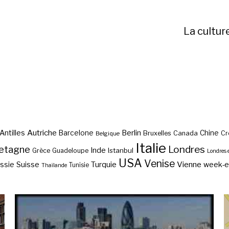
La cultur
Autriche
Antilles
Berlin
Barcelone
Chine
Bruxelles
Canada
Cr
Belgique
Italie
etagne
Londres
Inde
Istanbul
Grèce
Guadeloupe
Londres 
USA
Venise
Vienne
Suisse
Turquie
week-
ssie
Tunisie
Thaïlande