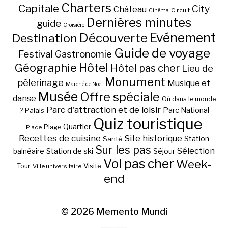
Charters
Capitale
City
Château
Circuit
Cinéma
Dernières minutes
guide
Croisière
Découverte
Evénement
Destination
Guide de voyage
Festival
Gastronomie
Hôtel
Géographie
Hôtel pas cher
Lieu de
Monument
pèlerinage
Musique et
Marché de Noël
Musée
Offre spéciale
danse
Où dans le monde
Parc d'attraction et de loisir
Parc National
Palais
?
Quiz touristique
Quartier
Plage
Place
Recettes de cuisine
Site historique
Station
Santé
Sur les pas
Station de ski
Sélection
balnéaire
Séjour
Vol pas cher
Week-
Visite
Tour
Ville universitaire
end
© 2026
Memento Mundi