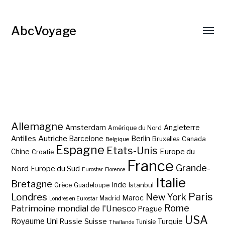
AbcVoyage
Allemagne
Amsterdam
Angleterre
Amérique du Nord
Autriche
Antilles
Berlin
Barcelone
Bruxelles
Canada
Belgique
Espagne
Etats-Unis
Europe du
Chine
Croatie
France
Grande-
Nord
Europe du Sud
Eurostar
Florence
Italie
Bretagne
Inde
Istanbul
Grèce
Guadeloupe
Paris
Londres
New York
Maroc
Madrid
Londres en Eurostar
Rome
Patrimoine mondial de l'Unesco
Prague
USA
Royaume Uni
Suisse
Turquie
Russie
Tunisie
Thaïlande