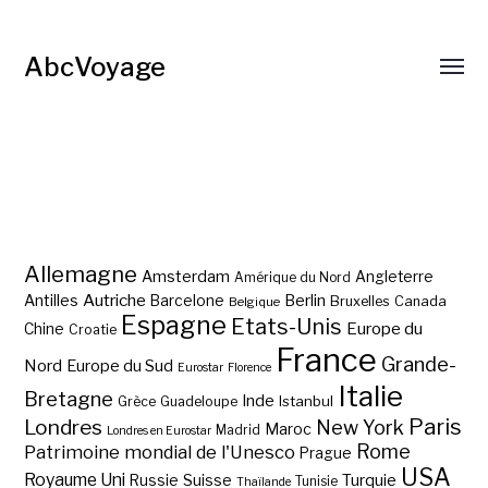
AbcVoyage
Allemagne
Amsterdam
Angleterre
Amérique du Nord
Autriche
Antilles
Berlin
Barcelone
Bruxelles
Canada
Belgique
Espagne
Etats-Unis
Europe du
Chine
Croatie
France
Grande-
Nord
Europe du Sud
Eurostar
Florence
Italie
Bretagne
Inde
Istanbul
Grèce
Guadeloupe
Paris
Londres
New York
Maroc
Madrid
Londres en Eurostar
Rome
Patrimoine mondial de l'Unesco
Prague
USA
Royaume Uni
Suisse
Turquie
Russie
Tunisie
Thaïlande