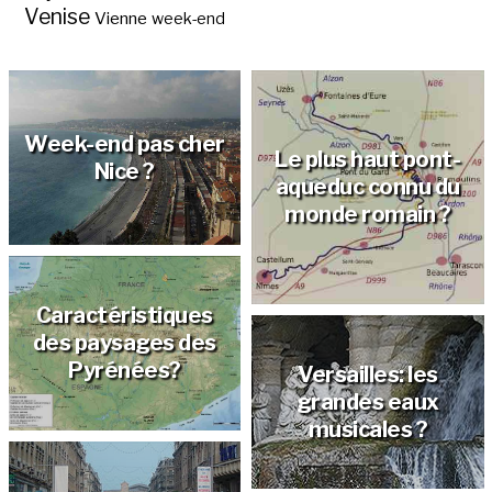
Venise
Vienne
week-end
Week-end pas cher
Le plus haut pont-
Nice ?
aqueduc connu du
monde romain ?
Caractéristiques
des paysages des
Pyrénées?
Versailles: les
grandes eaux
musicales ?