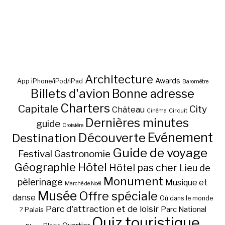
Architecture
Awards
App iPhone/iPod/iPad
Baromètre
Billets d'avion
Bonne adresse
Charters
Capitale
City
Château
Circuit
Cinéma
Dernières minutes
guide
Croisière
Découverte
Evénement
Destination
Guide de voyage
Festival
Gastronomie
Hôtel
Géographie
Hôtel pas cher
Lieu de
Monument
pèlerinage
Musique et
Marché de Noël
Musée
Offre spéciale
danse
Où dans le monde
Parc d'attraction et de loisir
Parc National
Palais
?
Quiz touristique