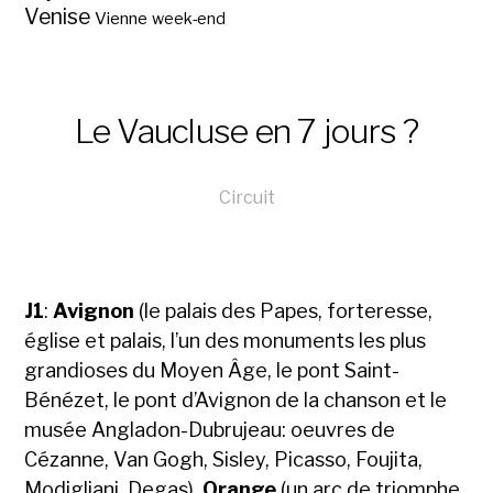
Venise
Vienne
week-end
Le Vaucluse en 7 jours ?
Circuit
J1
:
Avignon
(le palais des Papes, forteresse,
église et palais, l’un des monuments les plus
grandioses du Moyen Âge, le pont Saint-
Bénézet, le pont d’Avignon de la chanson et le
musée Angladon-Dubrujeau: oeuvres de
Cézanne, Van Gogh, Sisley, Picasso, Foujita,
Modigliani, Degas),
Orange
(un arc de triomphe