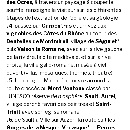
des Ocres
, à travers un paysage à couper le
souffle, renseigne le visiteur sur les différentes
étapes de l’extraction de l’ocre et sa géologie
J4
: passez par
Carpentras
et arrivez aux
vignobles des Côtes du Rhône
au coeur des
Dentelles de Montmirail
, village de
Séguret
*,
puis
Vaison la Romaine,
avec sur la rive gauche
de la rivière, la cité médiévale, et sur la rive
droite, la ville gallo-romaine, musée à ciel
ouvert (villas, mosaïques, thermes, théâtre)
J5:
le bourg de Malaucène ouvre au nord la
route d’accès au
Mont Ventoux
classé par
l’UNESCO
réserve de biosphère
,
Sault
,
Aurel
,
village perché favori des peintres et
Saint-
Trinit
avec son église romane
J6
: de Sault à Ville sur Auzon, la route suit les
Gorges de la Nesque
,
Venasque
* et
Pernes