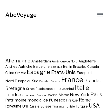
AbcVoyage
Allemagne
Amsterdam
Angleterre
Amérique du Nord
Autriche
Antilles
Berlin
Barcelone
Bruxelles
Canada
Belgique
Espagne
Etats-Unis
Europe du
Chine
Croatie
France
Grande-
Nord
Europe du Sud
Eurostar
Florence
Italie
Bretagne
Inde
Istanbul
Grèce
Guadeloupe
Paris
Londres
New York
Maroc
Madrid
Londres en Eurostar
Rome
Patrimoine mondial de l'Unesco
Prague
USA
Royaume Uni
Suisse
Turquie
Russie
Tunisie
Thaïlande