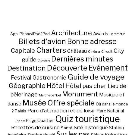
Architecture
Awards
App iPhone/iPod/iPad
Baromètre
Billets d'avion
Bonne adresse
Charters
Capitale
City
Château
Circuit
Cinéma
Dernières minutes
guide
Croisière
Découverte
Evénement
Destination
Guide de voyage
Festival
Gastronomie
Hôtel
Géographie
Hôtel pas cher
Lieu de
Monument
pèlerinage
Musique et
Marché de Noël
Musée
Offre spéciale
danse
Où dans le monde
Parc d'attraction et de loisir
Parc National
Palais
?
Quiz touristique
Quartier
Plage
Place
Recettes de cuisine
Site historique
Station
Santé
Sur les pas
Station de ski
Sélection
balnéaire
Séjour