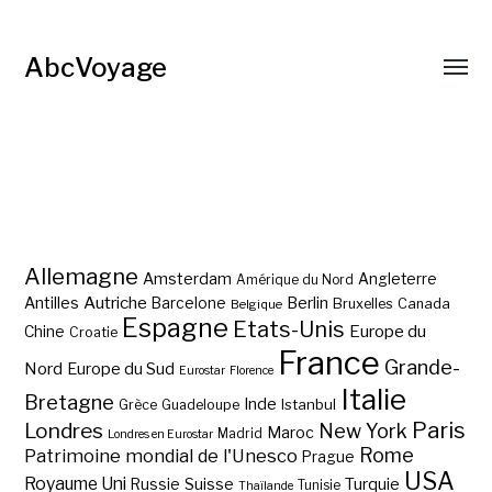
AbcVoyage
Allemagne
Amsterdam
Angleterre
Amérique du Nord
Autriche
Antilles
Berlin
Barcelone
Bruxelles
Canada
Belgique
Espagne
Etats-Unis
Europe du
Chine
Croatie
France
Grande-
Nord
Europe du Sud
Eurostar
Florence
Italie
Bretagne
Inde
Istanbul
Grèce
Guadeloupe
Paris
Londres
New York
Maroc
Madrid
Londres en Eurostar
Rome
Patrimoine mondial de l'Unesco
Prague
USA
Royaume Uni
Suisse
Turquie
Russie
Tunisie
Thaïlande