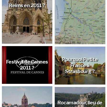
Reims en 2011 ?
Pourquoi Petite
Festival de Cannes
France à
2011 ?
Strasbourg ?
Rocamadour, lieu de