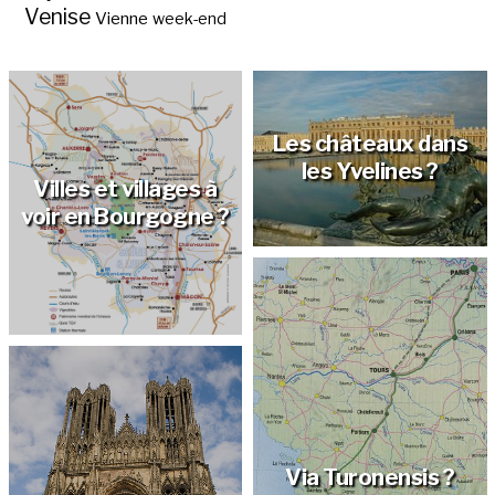
Venise
Vienne
week-end
Les châteaux dans
les Yvelines ?
Villes et villages à
voir en Bourgogne ?
Via Turonensis ?