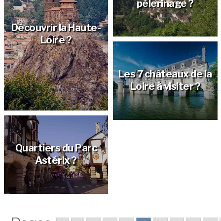
pèlerinage ?
Découvrir la Haute-
Loire ?
Les 7 châteaux de la
Loire à visiter ?
Quartiers du Parc
Astérix ?