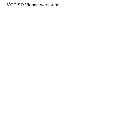
Venise
Vienne
week-end
Les quartiers de
Florence ?