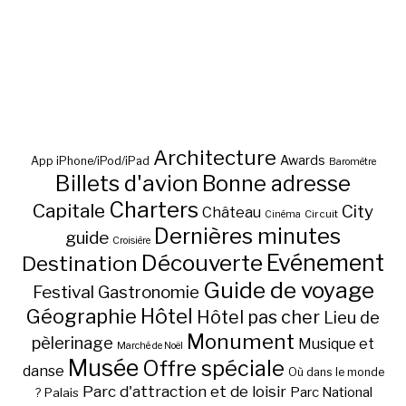
Architecture
Awards
App iPhone/iPod/iPad
Baromètre
Billets d'avion
Bonne adresse
Charters
Capitale
City
Château
Circuit
Cinéma
Dernières minutes
guide
Croisière
Découverte
Evénement
Destination
Guide de voyage
Festival
Gastronomie
Hôtel
Géographie
Hôtel pas cher
Lieu de
Monument
pèlerinage
Musique et
Marché de Noël
Musée
Offre spéciale
danse
Où dans le monde
Parc d'attraction et de loisir
Parc National
Palais
?