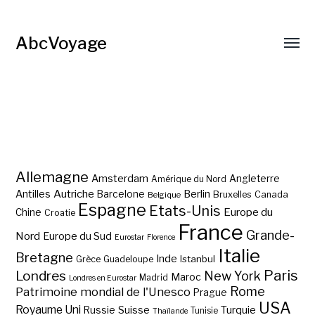
AbcVoyage
Allemagne
Amsterdam
Angleterre
Amérique du Nord
Autriche
Antilles
Berlin
Barcelone
Bruxelles
Canada
Belgique
Espagne
Etats-Unis
Europe du
Chine
Croatie
France
Grande-
Nord
Europe du Sud
Eurostar
Florence
Italie
Bretagne
Inde
Istanbul
Grèce
Guadeloupe
Paris
Londres
New York
Maroc
Madrid
Londres en Eurostar
Rome
Patrimoine mondial de l'Unesco
Prague
USA
Royaume Uni
Suisse
Turquie
Russie
Tunisie
Thaïlande