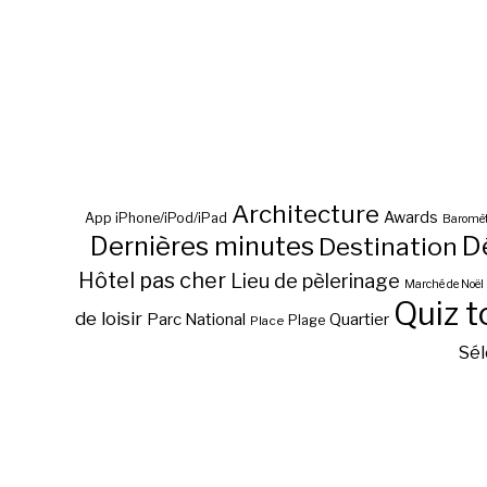
Architecture
Awards
App iPhone/iPod/iPad
Baromèt
D
Dernières minutes
Destination
Hôtel pas cher
Lieu de pèlerinage
Marché de Noël
Quiz t
de loisir
Parc National
Quartier
Plage
Place
Sél