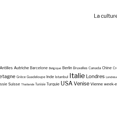
La cultur
Autriche
Antilles
Berlin
Barcelone
Chine
Bruxelles
Canada
Cr
Belgique
Italie
etagne
Londres
Inde
Istanbul
Grèce
Guadeloupe
Londres 
USA
Venise
Vienne
Suisse
Turquie
week-
ssie
Tunisie
Thaïlande