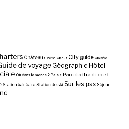
harters
City guide
Château
Circuit
Cinéma
Croisière
Guide de voyage
Hôtel
Géographie
ciale
Parc d'attraction et
Palais
Où dans le monde ?
Sur les pas
e
Station de ski
Station balnéaire
Séjour
nd