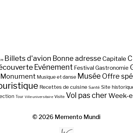
Billets d'avion
C
Bonne adresse
Capitale
re
écouverte
Evénement
Festival
Gastronomie
Musée
Monument
Offre spé
Musique et danse
ouristique
Recettes de cuisine
Site historiqu
Santé
Vol pas cher
Week-e
ection
Visite
Tour
Ville universitaire
© 2026
Memento Mundi