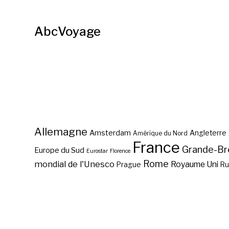
AbcVoyage
Allemagne
Amsterdam
Angleterre
Amérique du Nord
France
Grande-Br
Europe du Sud
Eurostar
Florence
Rome
mondial de l'Unesco
Royaume Uni
Prague
Ru
Les quartiers de Florence
?