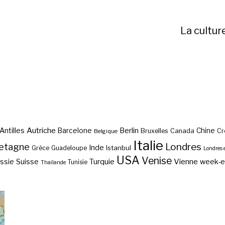
La cultur
Autriche
Antilles
Berlin
Barcelone
Chine
Bruxelles
Canada
Cr
Belgique
Italie
etagne
Londres
Inde
Istanbul
Grèce
Guadeloupe
Londres 
USA
Venise
Vienne
Suisse
Turquie
week-
ssie
Tunisie
Thaïlande