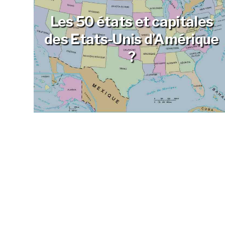
Les 50 états et capitales
des Etats-Unis d’Amérique
?