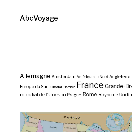
AbcVoyage
Allemagne
Amsterdam
Angleterre
Amérique du Nord
France
Grande-Br
Europe du Sud
Eurostar
Florence
Rome
mondial de l'Unesco
Royaume Uni
Prague
Ru