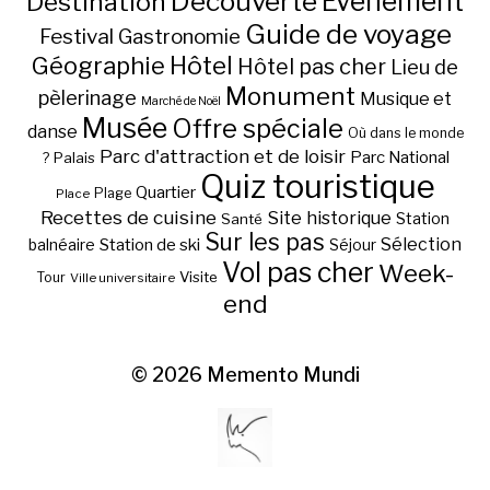
Découverte
Evénement
Destination
Guide de voyage
Festival
Gastronomie
Hôtel
Géographie
Hôtel pas cher
Lieu de
Monument
pèlerinage
Musique et
Marché de Noël
Musée
Offre spéciale
danse
Où dans le monde
Parc d'attraction et de loisir
Parc National
Palais
?
Quiz touristique
Quartier
Plage
Place
Recettes de cuisine
Site historique
Station
Santé
Sur les pas
Station de ski
Sélection
balnéaire
Séjour
Vol pas cher
Week-
Visite
Tour
Ville universitaire
end
© 2026
Memento Mundi