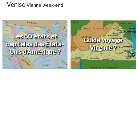
Venise
Vienne
week-end
Les 50 états et
Guide voyage
capitales des Etats-
Virginie ?
Unis d’Amérique ?