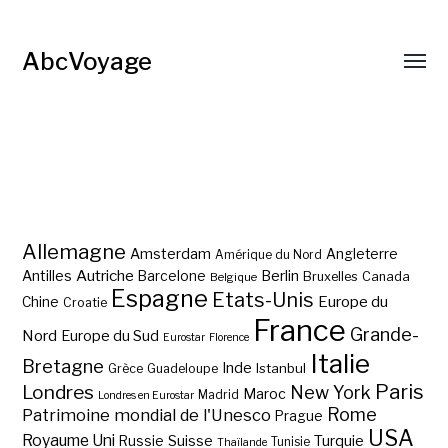
AbcVoyage
Allemagne
Amsterdam
Angleterre
Amérique du Nord
Autriche
Antilles
Berlin
Barcelone
Bruxelles
Canada
Belgique
Espagne
Etats-Unis
Europe du
Chine
Croatie
France
Grande-
Nord
Europe du Sud
Eurostar
Florence
Italie
Bretagne
Inde
Istanbul
Grèce
Guadeloupe
Paris
Londres
New York
Maroc
Madrid
Londres en Eurostar
Rome
Patrimoine mondial de l'Unesco
Prague
USA
Royaume Uni
Suisse
Turquie
Russie
Tunisie
Thaïlande