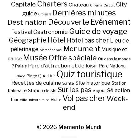
Charters
Capitale
City
Château
Circuit
Cinéma
Dernières minutes
guide
Croisière
Découverte
Evénement
Destination
Guide de voyage
Festival
Gastronomie
Hôtel
Géographie
Hôtel pas cher
Lieu de
Monument
pèlerinage
Musique et
Marché de Noël
Musée
Offre spéciale
danse
Où dans le monde
Parc d'attraction et de loisir
Parc National
Palais
?
Quiz touristique
Quartier
Plage
Place
Recettes de cuisine
Site historique
Station
Santé
Sur les pas
Station de ski
Sélection
balnéaire
Séjour
Vol pas cher
Week-
Visite
Tour
Ville universitaire
end
© 2026
Memento Mundi