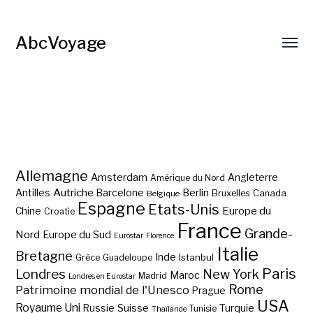
AbcVoyage
Allemagne
Amsterdam
Angleterre
Amérique du Nord
Autriche
Antilles
Berlin
Barcelone
Bruxelles
Canada
Belgique
Espagne
Etats-Unis
Europe du
Chine
Croatie
France
Grande-
Nord
Europe du Sud
Eurostar
Florence
Italie
Bretagne
Inde
Istanbul
Grèce
Guadeloupe
Paris
Londres
New York
Maroc
Madrid
Londres en Eurostar
Rome
Patrimoine mondial de l'Unesco
Prague
USA
Royaume Uni
Suisse
Turquie
Russie
Tunisie
Thaïlande