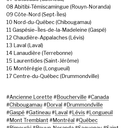
08 Abitibi-Témiscamingue (Rouyn-Noranda)
09 Côte-Nord (Sept-Îles)
10 Nord-du-Québec (Chibougamau)
11 Gaspésie–Îles-de-la-Madeleine (Gaspé)
12 Chaudière-Appalaches (Lévis)
13 Laval (Laval)
14 Lanaudière (Terrebonne)
15 Laurentides (Saint-Jérôme)
16 Montérégie (Longueuil)
17 Centre-du-Québec (Drummondville)
#
Ancienne Lorette
#
Boucherville
#
Canada
#
Chibougamau
#
Dorval
#
Drummondville
#
Gaspé
#
Gatineau
#
Laval
#
Lévis
#
Longueuil
#
Mont Tremblant
#
Montréal
#
Québec
#
Rimouski
#
Rouyn-Noranda
#
Saguenay
#
Saint-