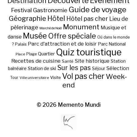
Découverte
Evénement
Destination
Guide de voyage
Festival
Gastronomie
Hôtel
Géographie
Hôtel pas cher
Lieu de
Monument
pèlerinage
Musique et
Marché de Noël
Musée
Offre spéciale
danse
Où dans le monde
Parc d'attraction et de loisir
Parc National
Palais
?
Quiz touristique
Quartier
Plage
Place
Recettes de cuisine
Site historique
Station
Santé
Sur les pas
Station de ski
Sélection
balnéaire
Séjour
Vol pas cher
Week-
Visite
Tour
Ville universitaire
end
© 2026
Memento Mundi