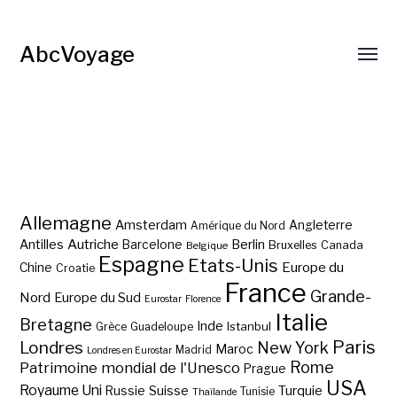
AbcVoyage
Allemagne
Amsterdam
Angleterre
Amérique du Nord
Autriche
Antilles
Berlin
Barcelone
Bruxelles
Canada
Belgique
Espagne
Etats-Unis
Europe du
Chine
Croatie
France
Grande-
Nord
Europe du Sud
Eurostar
Florence
Italie
Bretagne
Inde
Istanbul
Grèce
Guadeloupe
Paris
Londres
New York
Maroc
Madrid
Londres en Eurostar
Rome
Patrimoine mondial de l'Unesco
Prague
USA
Royaume Uni
Suisse
Turquie
Russie
Tunisie
Thaïlande