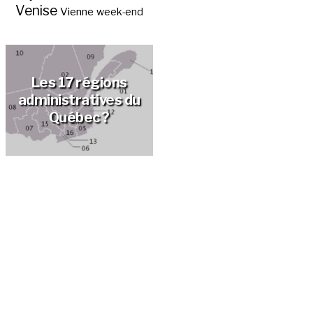
Venise
Vienne
week-end
Quels sont les 5
départements des
Pays de la Loire ?
Les 17 régions
administratives du
Québec ?