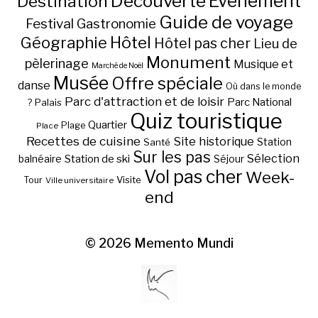
Découverte
Evénement
Destination
Guide de voyage
Festival
Gastronomie
Hôtel
Géographie
Hôtel pas cher
Lieu de
Monument
pèlerinage
Musique et
Marché de Noël
Musée
Offre spéciale
danse
Où dans le monde
Parc d'attraction et de loisir
Parc National
Palais
?
Quiz touristique
Quartier
Plage
Place
Recettes de cuisine
Site historique
Station
Santé
Sur les pas
Station de ski
Sélection
balnéaire
Séjour
Vol pas cher
Week-
Visite
Tour
Ville universitaire
end
© 2026
Memento Mundi