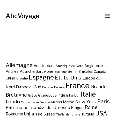
AbcVoyage
Allemagne
Amsterdam
Angleterre
Amérique du Nord
Autriche
Antilles
Berlin
Barcelone
Bruxelles
Canada
Belgique
Espagne
Etats-Unis
Europe du
Chine
Croatie
France
Grande-
Nord
Europe du Sud
Eurostar
Florence
Italie
Bretagne
Inde
Istanbul
Grèce
Guadeloupe
Paris
Londres
New York
Maroc
Madrid
Londres en Eurostar
Rome
Patrimoine mondial de l'Unesco
Prague
USA
Royaume Uni
Suisse
Turquie
Russie
Tunisie
Thaïlande