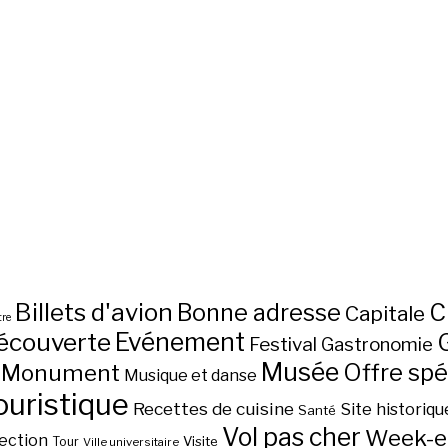
Billets d'avion
C
Bonne adresse
Capitale
re
écouverte
Evénement
Festival
Gastronomie
Musée
Monument
Offre spé
Musique et danse
ouristique
Recettes de cuisine
Site historiqu
Santé
Vol pas cher
Week-e
ection
Visite
Tour
Ville universitaire