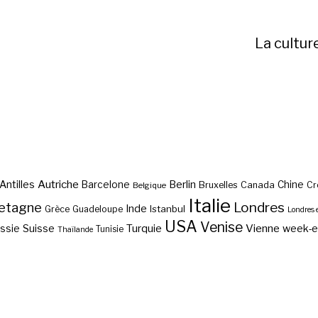
La cultur
Autriche
Antilles
Berlin
Barcelone
Chine
Bruxelles
Canada
Cr
Belgique
Italie
etagne
Londres
Inde
Istanbul
Grèce
Guadeloupe
Londres 
USA
Venise
Vienne
Suisse
Turquie
week-
ssie
Tunisie
Thaïlande