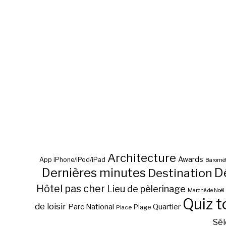
Architecture
Awards
App iPhone/iPod/iPad
Baromèt
D
Dernières minutes
Destination
Hôtel pas cher
Lieu de pèlerinage
Marché de Noël
Quiz t
de loisir
Parc National
Quartier
Plage
Place
Sél