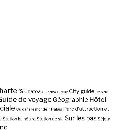
harters
City guide
Château
Circuit
Cinéma
Croisière
Guide de voyage
Hôtel
Géographie
ciale
Parc d'attraction et
Palais
Où dans le monde ?
Sur les pas
e
Station de ski
Station balnéaire
Séjour
nd