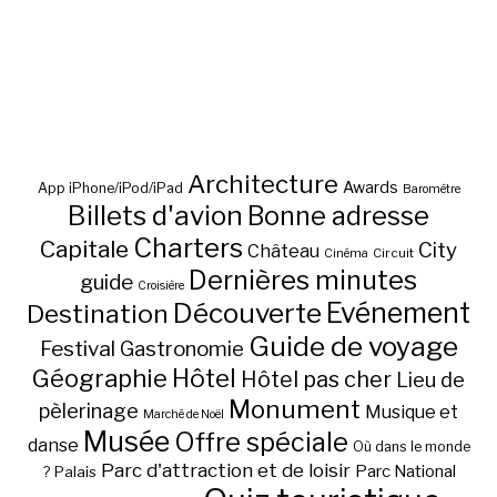
Architecture
Awards
App iPhone/iPod/iPad
Baromètre
Billets d'avion
Bonne adresse
Charters
Capitale
City
Château
Circuit
Cinéma
Dernières minutes
guide
Croisière
Découverte
Evénement
Destination
Guide de voyage
Festival
Gastronomie
Hôtel
Géographie
Hôtel pas cher
Lieu de
Monument
pèlerinage
Musique et
Marché de Noël
Musée
Offre spéciale
danse
Où dans le monde
Parc d'attraction et de loisir
Parc National
Palais
?