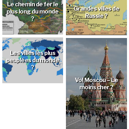
Le chemin de fer le
Grandes villes de
plus long du monde
Russie ?
?
Les villes les plus
peuplées du monde
?
Vol Moscou – Le
Les pays et
moins cher ?
capitales d’Asie ?