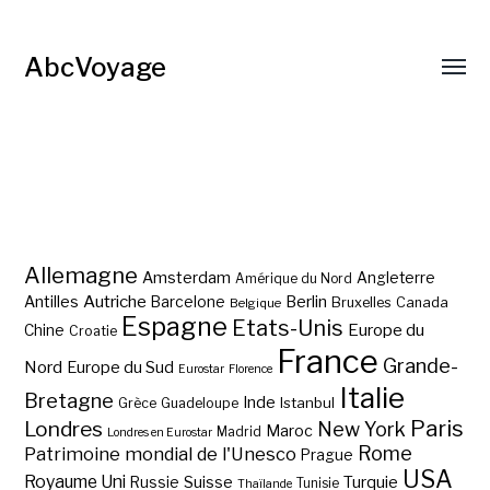
AbcVoyage
Allemagne
Amsterdam
Angleterre
Amérique du Nord
Autriche
Antilles
Berlin
Barcelone
Bruxelles
Canada
Belgique
Espagne
Etats-Unis
Europe du
Chine
Croatie
France
Grande-
Nord
Europe du Sud
Eurostar
Florence
Italie
Bretagne
Inde
Istanbul
Grèce
Guadeloupe
Paris
Londres
New York
Maroc
Madrid
Londres en Eurostar
Rome
Patrimoine mondial de l'Unesco
Prague
USA
Royaume Uni
Suisse
Turquie
Russie
Tunisie
Thaïlande