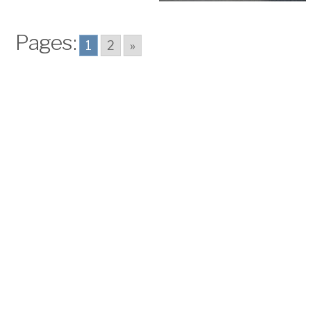
Pages:
1
2
»