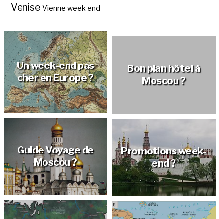
Venise
Vienne
week-end
Un week-end pas
cher à Moscou ?
Un week-end pas
Bon plan hôtel à
cher en Europe ?
Moscou ?
Guide Voyage de
Promotions week-
Moscou ?
end ?