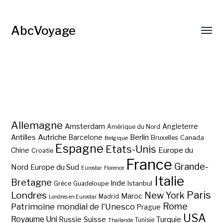
AbcVoyage
Allemagne
Amsterdam
Angleterre
Amérique du Nord
Autriche
Antilles
Berlin
Barcelone
Bruxelles
Canada
Belgique
Espagne
Etats-Unis
Europe du
Chine
Croatie
France
Grande-
Nord
Europe du Sud
Eurostar
Florence
Italie
Bretagne
Inde
Istanbul
Grèce
Guadeloupe
Paris
Londres
New York
Maroc
Madrid
Londres en Eurostar
Rome
Patrimoine mondial de l'Unesco
Prague
USA
Royaume Uni
Suisse
Turquie
Russie
Tunisie
Thaïlande