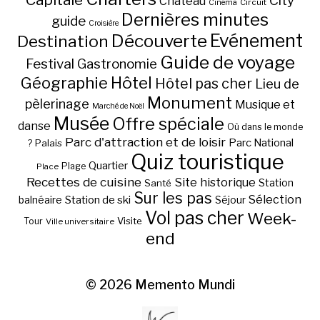
City
Château
Circuit
Cinéma
Dernières minutes
guide
Croisière
Découverte
Evénement
Destination
Guide de voyage
Festival
Gastronomie
Hôtel
Géographie
Hôtel pas cher
Lieu de
Monument
pèlerinage
Musique et
Marché de Noël
Musée
Offre spéciale
danse
Où dans le monde
Parc d'attraction et de loisir
Parc National
Palais
?
Quiz touristique
Quartier
Plage
Place
Recettes de cuisine
Site historique
Station
Santé
Sur les pas
Station de ski
Sélection
balnéaire
Séjour
Vol pas cher
Week-
Visite
Tour
Ville universitaire
end
© 2026
Memento Mundi