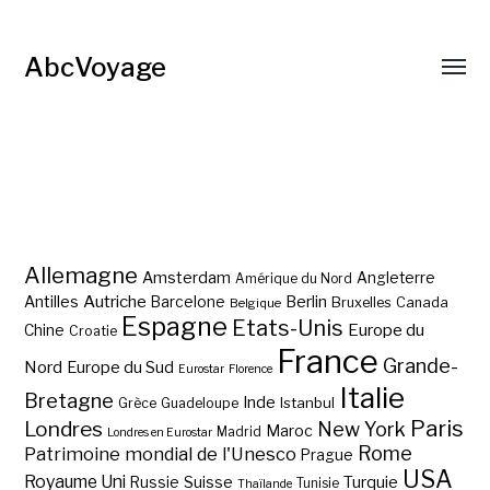
AbcVoyage
Allemagne
Amsterdam
Angleterre
Amérique du Nord
Autriche
Antilles
Berlin
Barcelone
Bruxelles
Canada
Belgique
Espagne
Etats-Unis
Europe du
Chine
Croatie
France
Grande-
Nord
Europe du Sud
Eurostar
Florence
Italie
Bretagne
Inde
Istanbul
Grèce
Guadeloupe
Paris
Londres
New York
Maroc
Madrid
Londres en Eurostar
Rome
Patrimoine mondial de l'Unesco
Prague
USA
Royaume Uni
Suisse
Turquie
Russie
Tunisie
Thaïlande