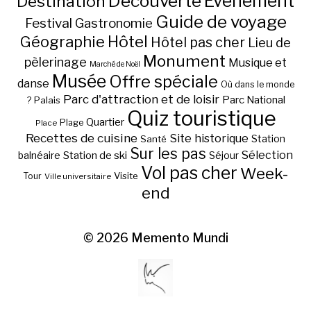
Découverte
Evénement
Destination
Guide de voyage
Festival
Gastronomie
Hôtel
Géographie
Hôtel pas cher
Lieu de
Monument
pèlerinage
Musique et
Marché de Noël
Musée
Offre spéciale
danse
Où dans le monde
Parc d'attraction et de loisir
Parc National
Palais
?
Quiz touristique
Quartier
Plage
Place
Recettes de cuisine
Site historique
Station
Santé
Sur les pas
Station de ski
Sélection
balnéaire
Séjour
Vol pas cher
Week-
Visite
Tour
Ville universitaire
end
© 2026
Memento Mundi