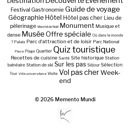
Découverte
Evénement
Destination
Guide de voyage
Festival
Gastronomie
Hôtel
Géographie
Hôtel pas cher
Lieu de
Monument
pèlerinage
Musique et
Marché de Noël
Musée
Offre spéciale
danse
Où dans le monde
Parc d'attraction et de loisir
Parc National
Palais
?
Quiz touristique
Quartier
Plage
Place
Recettes de cuisine
Site historique
Station
Santé
Sur les pas
Station de ski
Sélection
balnéaire
Séjour
Vol pas cher
Week-
Visite
Tour
Ville universitaire
end
© 2026
Memento Mundi