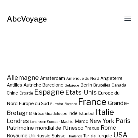
AbcVoyage
Allemagne
Amsterdam
Angleterre
Amérique du Nord
Autriche
Antilles
Berlin
Barcelone
Bruxelles
Canada
Belgique
Espagne
Etats-Unis
Europe du
Chine
Croatie
France
Grande-
Nord
Europe du Sud
Eurostar
Florence
Italie
Bretagne
Inde
Istanbul
Grèce
Guadeloupe
Paris
Londres
New York
Maroc
Madrid
Londres en Eurostar
Rome
Patrimoine mondial de l'Unesco
Prague
USA
Royaume Uni
Suisse
Turquie
Russie
Tunisie
Thaïlande