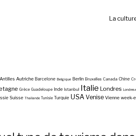
La cultur
Autriche
Antilles
Berlin
Barcelone
Chine
Bruxelles
Canada
Cr
Belgique
Italie
etagne
Londres
Inde
Istanbul
Grèce
Guadeloupe
Londres 
USA
Venise
Vienne
Suisse
Turquie
week-
ssie
Tunisie
Thaïlande