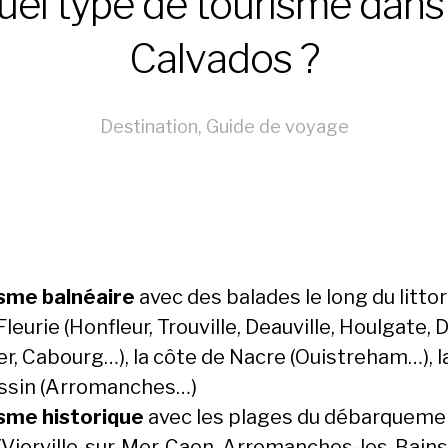
uel type de tourisme dans 
Calvados ?
Destination
,
Guide de voyage
sme balnéaire
avec des balades le long du littora
leurie (Honfleur, Trouville, Deauville, Houlgate, 
er, Cabourg…), la côte de Nacre (Ouistreham…), l
ssin (Arromanches…)
sme historique
avec les plages du débarqueme
(Vierville-sur-Mer, Caen, Arromanches-les-Bains