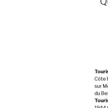
Q
Touri
Côte F
sur M
du Be
Touri
1944 