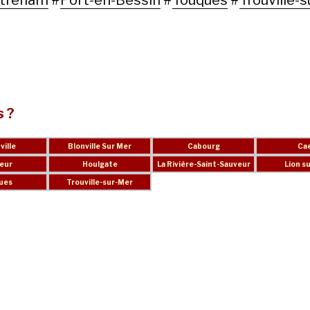
streham
#
Port-en-Bessin
#
Touques
#
Trouville-s
s ?