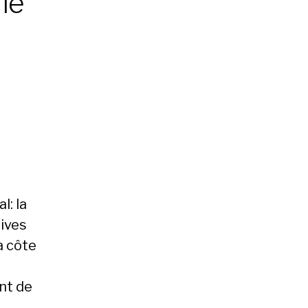
le
l: la
Dives
a côte
nt de
,