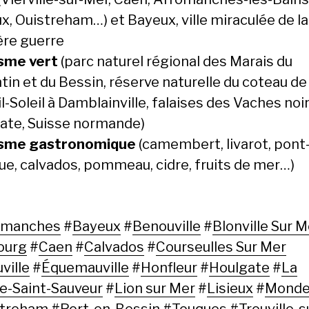
x, Ouistreham…) et Bayeux, ville miraculée de la
ère guerre
sme vert
(parc naturel régional des Marais du
tin et du Bessin, réserve naturelle du coteau de
-Soleil à Damblainville, falaises des Vaches noi
ate, Suisse normande)
isme gastronomique
(camembert, livarot, pont
que, calvados, pommeau, cidre, fruits de mer…)
omanches
#
Bayeux
#
Benouville
#
Blonville Sur M
ourg
#
Caen
#
Calvados
#
Courseulles Sur Mer
ville
#
Équemauville
#
Honfleur
#
Houlgate
#
La
re-Saint-Sauveur
#
Lion sur Mer
#
Lisieux
#
Mondev