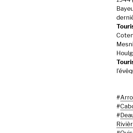
Bayeu
derni
Touri
Coten
Mesnil
Houlg
Tour
l’évê
#
Arr
#
Cab
#
Deau
Riviè