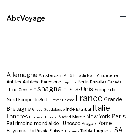
AbcVoyage
Allemagne
Amsterdam
Angleterre
Amérique du Nord
Autriche
Antilles
Berlin
Barcelone
Bruxelles
Canada
Belgique
Espagne
Etats-Unis
Europe du
Chine
Croatie
France
Grande-
Nord
Europe du Sud
Eurostar
Florence
Italie
Bretagne
Inde
Istanbul
Grèce
Guadeloupe
Paris
Londres
New York
Maroc
Madrid
Londres en Eurostar
Rome
Patrimoine mondial de l'Unesco
Prague
USA
Royaume Uni
Suisse
Turquie
Russie
Tunisie
Thaïlande