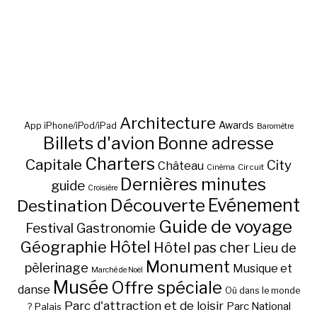
Architecture
Awards
App iPhone/iPod/iPad
Baromètre
Billets d'avion
Bonne adresse
Charters
Capitale
City
Château
Circuit
Cinéma
Dernières minutes
guide
Croisière
Découverte
Evénement
Destination
Guide de voyage
Festival
Gastronomie
Hôtel
Géographie
Hôtel pas cher
Lieu de
Monument
pèlerinage
Musique et
Marché de Noël
Musée
Offre spéciale
danse
Où dans le monde
Parc d'attraction et de loisir
Parc National
Palais
?