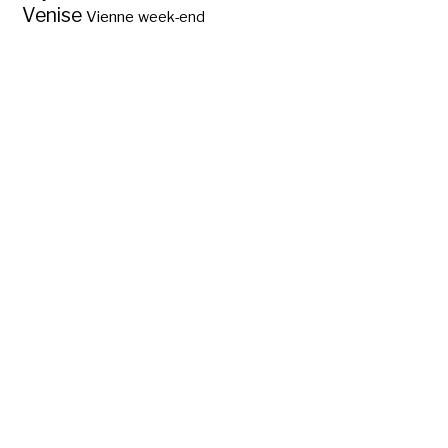
Venise
Vienne
week-end
Quel type de
tourisme dans le
Calvados ?